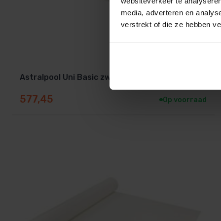
websiteverkeer te analyseren
media, adverteren en analys
verstrekt of die ze hebben v
Astralpool Uni Basic zwembadfolie wit 165cm
577,45
Op voorraad