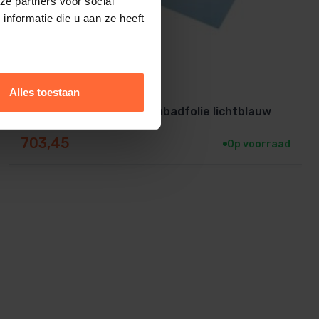
ze partners voor social
nformatie die u aan ze heeft
Alles toestaan
Astralpool Uni Plus zwembadfolie lichtblauw
165cm
703,45
Op voorraad