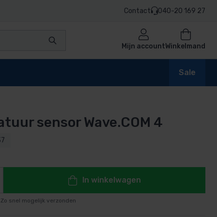
Contact
040-20 169 27
Mijn account
Winkelmand
Sale
atuur sensor Wave.COM 4
en
37
n
In winkelwagen
Zo snel mogelijk verzonden