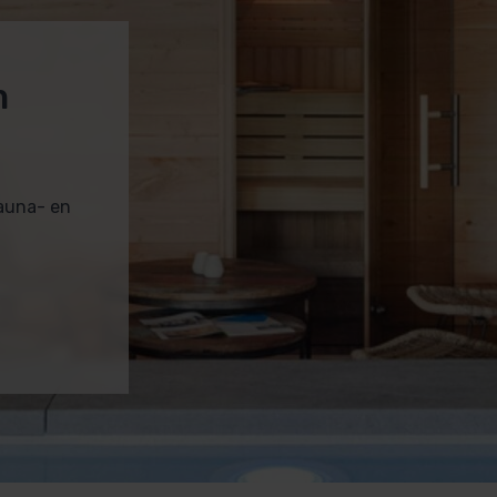
m
sauna- en