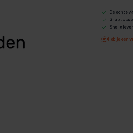
Dolphin M5 Bio onderdelen
De echte 
Dolphin M500 onderdelen
Groot asso
Dolphin M600 onderdelen
Snelle leve
Dolphin M700 onderdelen
Heb je een v
Dolphin Poolstyle E10 onderdel
Dolphin S100 onderdelen
Dolphin S200 onderdelen
Dolphin S300i Bio onderdelen
Dolphin S300i onderdelen
Zenit 10 onderdelen
Zenit 20 onderdelen
Zenit 30 Pro onderdelen
Zenit 60 onderdelen