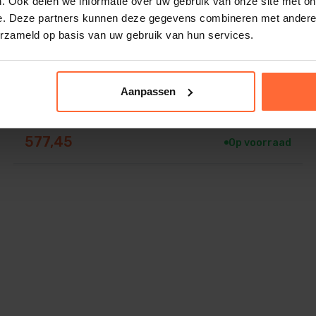
. Ook delen we informatie over uw gebruik van onze site met on
e. Deze partners kunnen deze gegevens combineren met andere i
erzameld op basis van uw gebruik van hun services.
Aanpassen
Astralpool Uni Basic zwembadfolie zand 165cm
577,45
Op voorraad