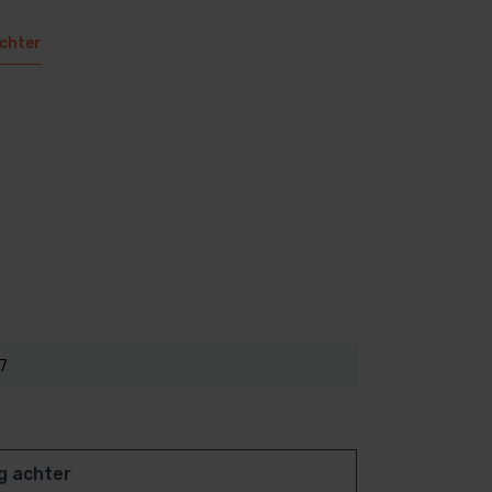
achter
7
g achter