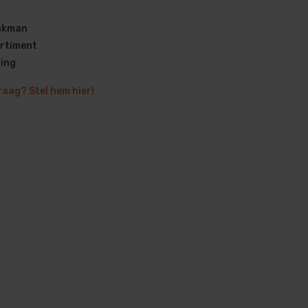
vakman
rtiment
ring
raag? Stel hem hier!
en