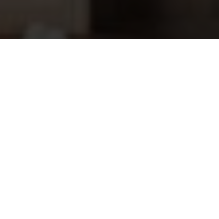
Sugar Valley pH optie met sensor en
372,70
chip