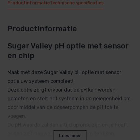
Productinformatie
Technische specificaties
Productinformatie
Sugar Valley pH optie met sensor
en chip
Maak met deze Sugar Valley pH optie met sensor
optie uw systeem compleet!
Deze optie zorgt ervoor dat de pH kan worden
gemeten en stelt het systeem in de gelegenheid om
door middel van de doseerpompen de pH toe te
voegen.
De pH waarde zal dan altijd op orde zijn en je hoeft
er dan zelf nauwelijks meer naar om te kijken.
Lees meer