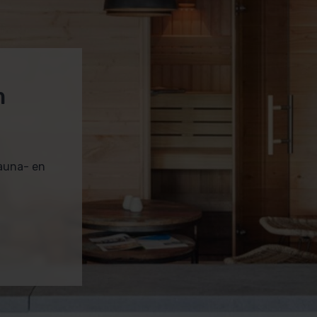
m
sauna- en