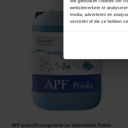
We gebruiken cookies om cont
Waterbehandeling:
Optimaliseer de waterkwaliteit doo
websiteverkeer te analyseren
nauwkeurig te doseren voor drinkwater- of industriële
media, adverteren en analys
verstrekt of die ze hebben v
Wij hebben ook de
losse slangetjes
en de
injectieventi
TECHNISCHE KENMERKEN VAN DA-GEN S
ACO
Electrische aansluiting
Mono Fase
Garantie
1 Jaar
APP voor smartphone
Nee
Product type
Dosering ACO, 
APF pool 20 coagulatie en vlokmiddel, Public