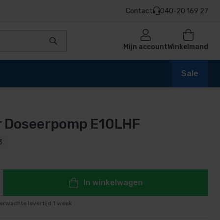
Contact
040-20 169 27
Mijn account
Winkelmand
Sale
r Doseerpomp E10LHF
en
3
n
In winkelwagen
erwachte levertijd 1 week