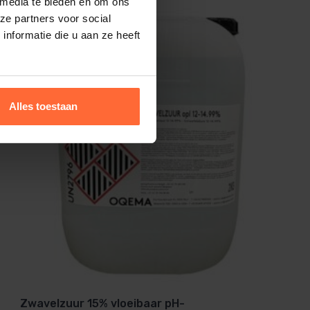
 media te bieden en om ons
ze partners voor social
nformatie die u aan ze heeft
Alles toestaan
Zwavelzuur 15% vloeibaar pH-