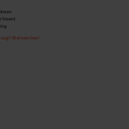
vakman
rtiment
ring
raag? Stel hem hier!
en