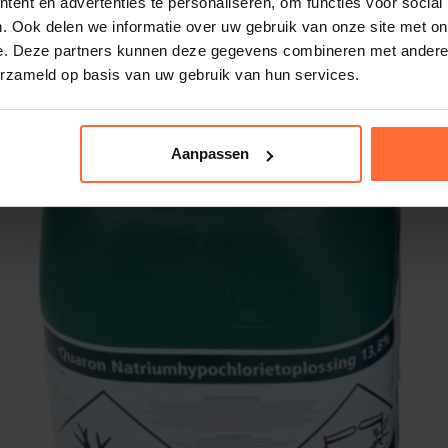
ent en advertenties te personaliseren, om functies voor social
r pH-regelaars of ontsmettingsmiddelen
. Ook delen we informatie over uw gebruik van onze site met on
 waterbehandelingssystemen.
e. Deze partners kunnen deze gegevens combineren met andere i
erzameld op basis van uw gebruik van hun services.
elen
voor de Stenner doseerpompjes.
Aanpassen
TENNER DOSEERPOMP PH EN
pH en chloor correctie