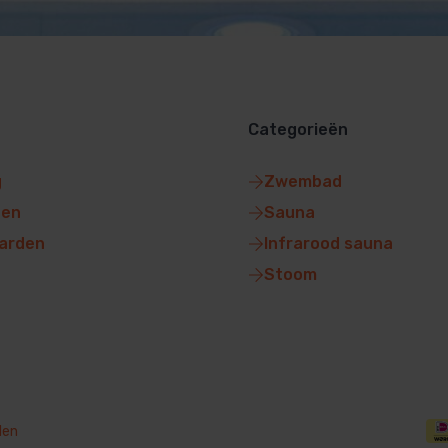
Categorieën
g
Zwembad
gen
Sauna
arden
Infrarood sauna
Stoom
den