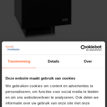
Saunaoven EOS Picco W Antraciet, 3,5 kW –
Model 1
745,50
ca. 1 week
Toestemming
Details
Over
Deze website maakt gebruik van cookies
We gebruiken cookies om content en advertenties te
personaliseren, om functies voor social media te bieden
en om ons websiteverkeer te analyseren. Ook delen we
informatie over uw gebruik van onze site met onze