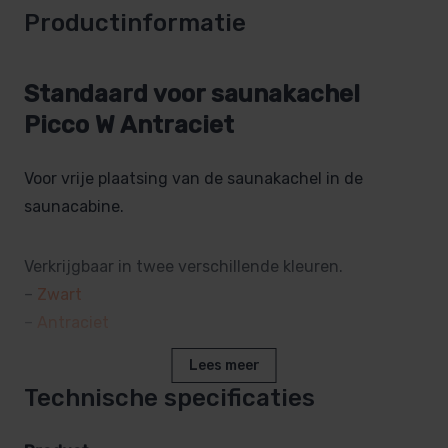
Productinformatie
Standaard voor saunakachel
Picco W Antraciet
Voor vrije plaatsing van de saunakachel in de
saunacabine.
Verkrijgbaar in twee verschillende kleuren.
–
Zwart
–
Antraciet
Lees meer
1-delig:
Technische specificaties
afmetingen ca. H/B/D: 67,4 x 32,0 x 22,5 cm