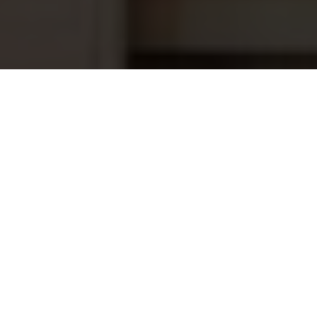
Speck pompmand ø 129×140 mm+
20,95
handvat tbv Badu Top-S pomp