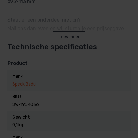
ø95×113 mm
Staat er een onderdeel niet bij?
Mail ons dan even en wij sturen je een prijsopgave.
Lees meer
Technische specificaties
Product
Merk
Speck Badu
SKU
SW-1954036
Gewicht
0,1 kg
Merk