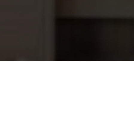
No.2 Deksel Starline filter 16, 18, 24
118,60
en 30"