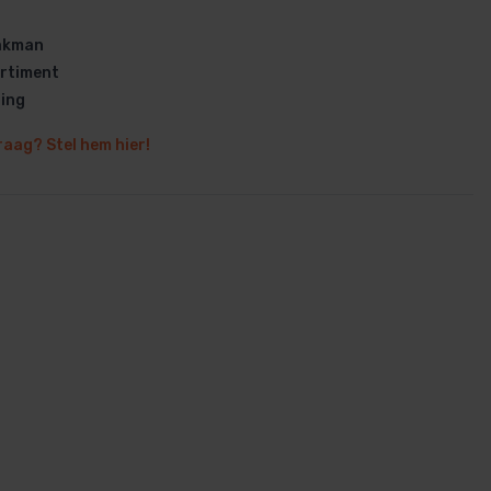
vakman
rtiment
ring
raag? Stel hem hier!
en