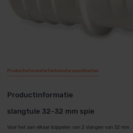
Sauna techniek
Zwembadpomp en filter
Rento sauna
Inbouwdelen
Zwembad afdekking
Zwembadtechniek
PVC zwembad
Productinformatie
Technische specificaties
Productinformatie
slangtule 32-32 mm spie
Voor het aan elkaar koppelen van 2 slangen van 32 mm .