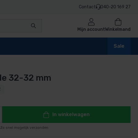
Contact
040-20 169 27
Mijn account
Winkelmand
Sale
le 32-32 mm
en
2
n
In winkelwagen
Zo snel mogelijk verzonden