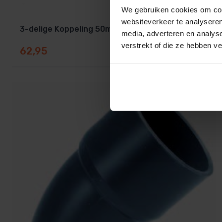
We gebruiken cookies om cont
websiteverkeer te analyseren
3-delige Koppeling 50mm Messing PVC
media, adverteren en analys
verstrekt of die ze hebben v
62,95
Op voorraad