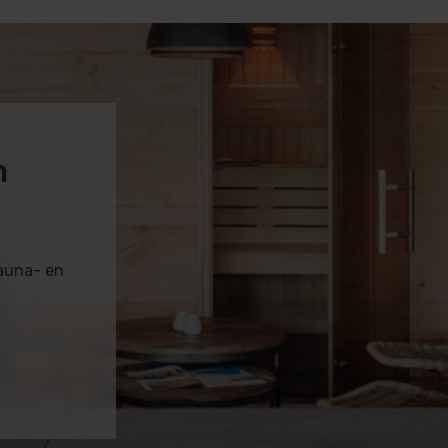
m
sauna- en