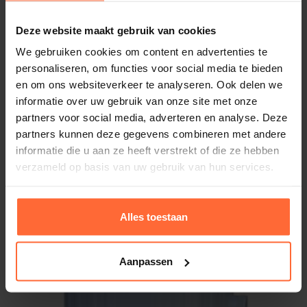
De 6-wegklep geeft de mogelijkheden voor het
Ruimtebesparend
EAN
Deze website maakt gebruik van cookies
schoonmaken van je zwembad filter, namelijk:
Van sterk PE materiaal
8432611047853
Filtervat uit één stuk
We gebruiken cookies om content en advertenties te
Gewicht
personaliseren, om functies voor social media te bieden
Geen kijkglas
Filteren – Het water stroomt van bovenaf door
14 kg
en om ons websiteverkeer te analyseren. Ook delen we
het zand, waardoor vuil achterblijft op het
informatie over uw gebruik van onze site met onze
Afmetingen
filtermedium.
partners voor social media, adverteren en analyse. Deze
50 × 50 × 110 cm
Circuleren – Het water circuleert, maar gaat
partners kunnen deze gegevens combineren met andere
Gerelateerde producten
daarbij niet door het filter. Ideaal om bv snel het
informatie die u aan ze heeft verstrekt of die ze hebben
Merk
verzameld op basis van uw gebruik van hun services.
chloor te verdelen in het zwembad.
AquaSphere
Backwashen – Belangrijke stap van de 6-
wegklep, hiermee wordt de opgevangen
Alles toestaan
vervuiling uit het filter gepoeld (naar het riool)
Rinse – Het filterzand of -glas wordt na het
Aanpassen
backwashen weer goed over het filtervat
verdeeld.
Waste – Hiermee wordt het water direct naar