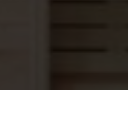
Skypool Side mount zwembad filter
359,00
600mm, 14m³