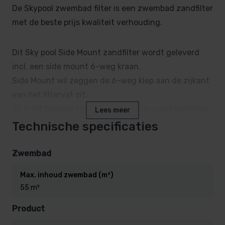
De Skypool zwembad filter is een zwembad zandfilter
met de beste prijs kwaliteit verhouding.
Dit Sky pool Side Mount zandfilter wordt geleverd
incl. een side mount 6-weg kraan.
Side Mount wil zeggen de 6-weg klep aan de zijkant
van het filtervat zit.
Zo is dit Skypool zwembad zandfilter goed inzetbaar
Lees meer
op plekken waar de ruimte in de hoogte beperkter is.
Technische specificaties
Het filtervat is uit één stuk blowmolded gemaakt, en
Zwembad
heeft dus geen zwakke las plekken.
Max. inhoud zwembad (m³)
Dit maakt het een kwalitatief top zand filter.
55 m³
Het filtervat is gemaakt voor gebruik zowel binnen-
Product
als buitenshuis.