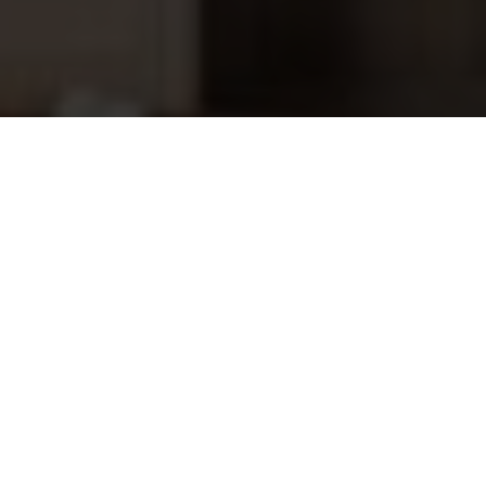
Hayward skimmermand, SKX16000C
23,95