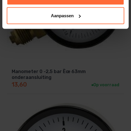
Aanpassen
Manometer 0 -2,5 bar Ëœ 63mm
onderaansluiting
13,60
Op voorraad