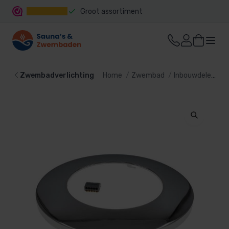
Groot assortiment
Snelle levering
Zwembadverlichting
Home
Zwembad
Inbouwdelen
Z