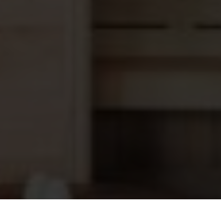
Sierring type F ø170-280 x 21 mm Rvs
146,95