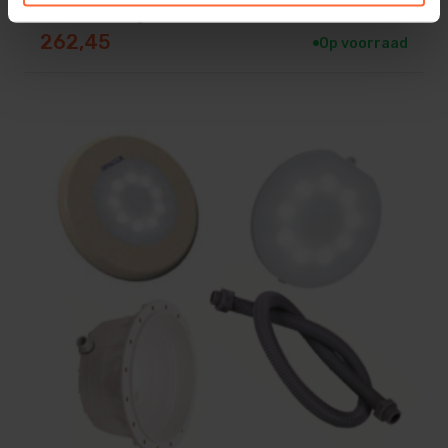
Kleur verlichting: Warm wit
262,45
Op voorraad