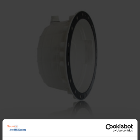
Astral inbouwnis Lumiplus lampen (prefab –
folie)