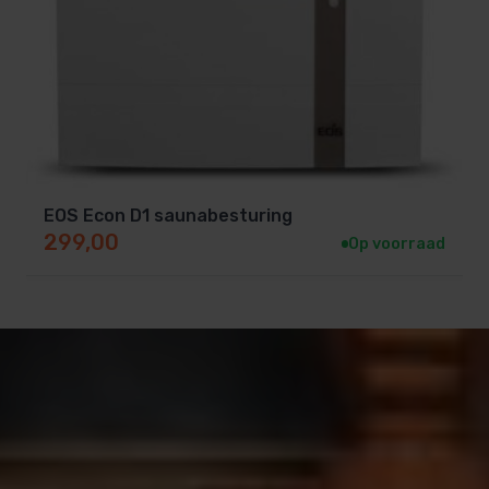
kunt u 9 kW over de besturing en 18 kW over de
relaiskast aansluiten (totaal 27 kW).
EOS Econ D1 saunabesturing
299,00
Op voorraad