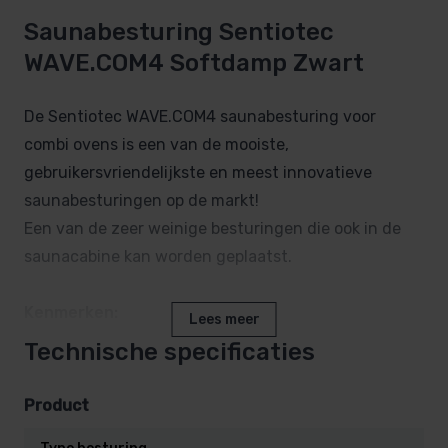
Saunabesturing Sentiotec
WAVE.COM4 Softdamp Zwart
De Sentiotec WAVE.COM4 saunabesturing voor
combi ovens is een van de mooiste,
gebruikersvriendelijkste en meest innovatieve
saunabesturingen op de markt!
Een van de zeer weinige besturingen die ook in de
saunacabine kan worden geplaatst.
Kenmerken:
Lees meer
Technische specificaties
Bediendeel kan zowel binnen als buiten de
sauna worden geplaatst. Klein, fraai
Product
vormgegeven houten bediendeel.
Temperatuurbestendig tot 120°C