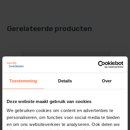
Verlichting dimbaar
etc.
Dimbare verlichting
Oververhittingsbeveiliging
Merk
Gerelateerde producten
Sentiotec
Programmeerbare functioneringstijd van 4u tot
12u
SKU
Automatische foutaanduiding bij voelerfouten
SA-120010113
Gescheiden oven en lichtaansluiting
Gewicht
Technische gegevens:
3 kg
Toestemming
Details
Over
Merk
Afmeting relaiskast 340x240x108mm
Sentiotec
Afmeting bediendeel 120x92x43mm
(Inbouwdiepte 36mm)
Deze website maakt gebruik van cookies
Geschikt voor saunaovens tot 9kW (uitbreidbaar
We gebruiken cookies om content en advertenties te
tot 18kW of 27 kW dmv relaiskast))
personaliseren, om functies voor social media te bieden
en om ons websiteverkeer te analyseren. Ook delen we
De Sentiotec WAVE.COM4C saunabesturing is