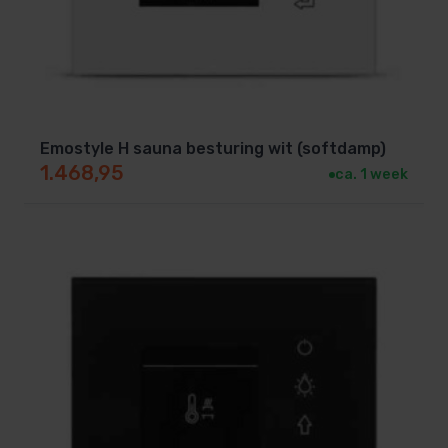
een werkelijk gemeten/ingestelde luchtvochtigheid.
Zowel de WAVE.COM4C (standaard) als de
WAVE.COM4C-EXACT zijn verkrijgbaar met een
bediendeel in donker hout, licht hout, zwart
Emostyle H sauna besturing wit (softdamp)
kunststof of wit kunststof.
1.468,95
ca. 1 week
Leveringsomvang:
Bediendeel (kan binnen of buiten de cabine
worden geplaatst)
Relaiskast
Temperatuursensor/oververhittingsbeveiliging +
houten sensorbehuizing
Banksensor (2e temperatuursensor)
Luchtvochtigheidssensor (enkel bij de EXACT