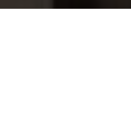
Sentiotec WAVE.COM4 Softdamp ZW
619,00