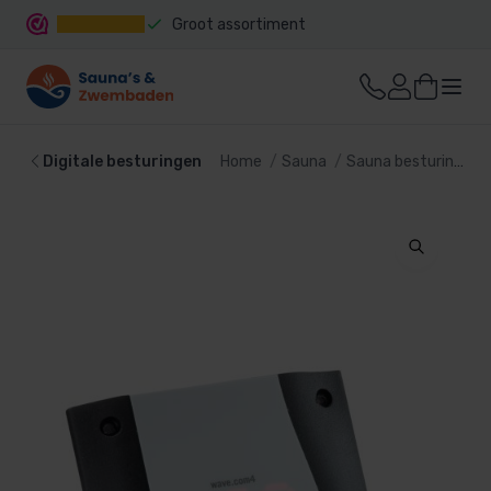
Groot assortiment
Snelle levering
Digitale besturingen
Home
Sauna
Sauna besturing
D