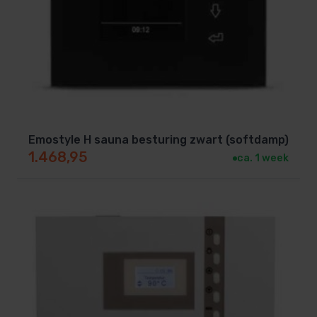
uitvoering)
Siliconenkabel tbv aansluiten sensoren
Datakabel voor aansluiten bediendeel op
relaiskast
Handleiding
De sturing is uit te breiden met de volgende
opties:
Emostyle H sauna besturing zwart (softdamp)
1.468,95
ca. 1 week
Vermogensuitbreiding tot 18 kW: U ontvangt een
extra relaiskast type S2-18. Deze relaiskast
wordt geschakeld door de besturing. Hiermee
kunt u 9 kW over de besturing en 9 kW over de
relaiskast aansluiten (totaal 18 kW).
Vermogensuitbreiding tot 27 kW: U ontvangt een
extra relaiskast type S2-30. Deze relaiskast
wordt geschakeld door de besturing. Hiermee