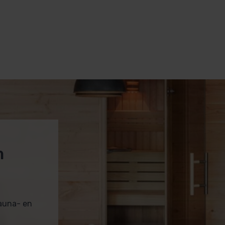
m
sauna- en