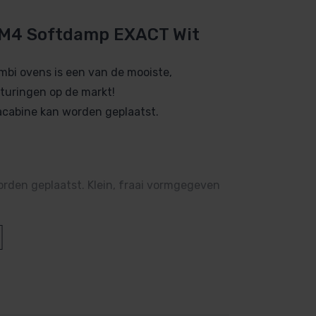
OM4 Softdamp EXACT Wit
bi ovens is een van de mooiste,
turingen op de markt!
acabine kan worden geplaatst.
rden geplaatst. Klein, fraai vormgegeven
htvochtigheid bij de EXACT uitvoering
.
a of in een technische ruimte worden