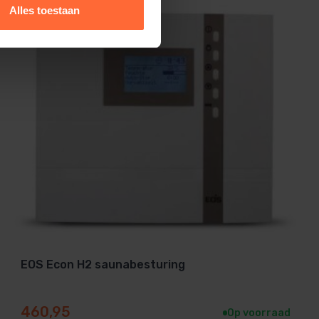
Alles toestaan
EOS Econ H2 saunabesturing
460,95
Op voorraad