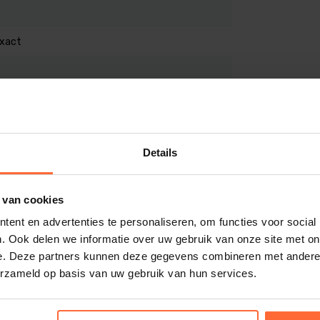
 de relaiskast / saunacabine worden
xact
n van 1°C)
C (in stappen van 1°C)
ttijd, Functioneringstijd,
Details
u
 van cookies
ent en advertenties te personaliseren, om functies voor social
. Ook delen we informatie over uw gebruik van onze site met on
e. Deze partners kunnen deze gegevens combineren met andere i
erzameld op basis van uw gebruik van hun services.
7
 36mm)