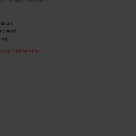
Zo snel mogelijk verzonden
vakman
rtiment
ring
en
raag? Stel hem hier!