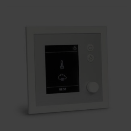
Luchtvochtigheidssensor (enkel bij de EXACT uitvoe
Siliconenkabel tbv aansluiten sensoren
Datakabel voor aansluiten bediendeel op relaiskast
Handleiding
De sturing is uit te breiden met de volgende opties:
Vermogensuitbreiding tot 18 kW: U ontvangt een extr
wordt geschakeld door de besturing. Hiermee kunt u
relaiskast aansluiten (totaal 18 kW).
Vermogensuitbreiding tot 27 kW: U ontvangt een extr
wordt geschakeld door de besturing. Hiermee kunt u
relaiskast aansluiten (totaal 27 kW).