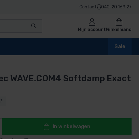
Contact
040-20 169 27
Mijn account
Winkelmand
Sale
tec WAVE.COM4 Softdamp Exact
en
7
n
In winkelwagen