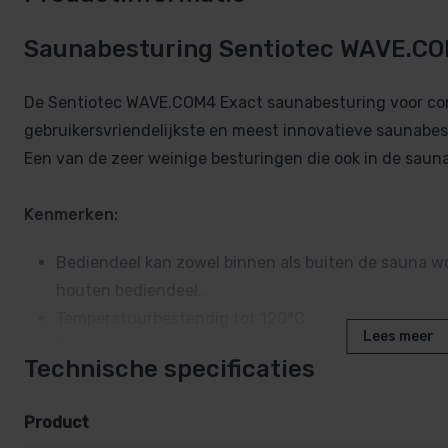
Saunabesturing Sentiotec WAVE.C
De Sentiotec WAVE.COM4 Exact saunabesturing voor com
gebruikersvriendelijkste en meest innovatieve saunabes
Een van de zeer weinige besturingen die ook in de saun
Kenmerken:
Bediendeel kan zowel binnen als buiten de sauna wo
houten bediendeel.
Temperatuurbestendig tot 120°C
Lees meer
Digitale weergave van temperatuur
Technische specificaties
Sturing van de verdamper gebeurt op
relatieve luc
Relaiskast kan bijvoorbeeld op het dak van de saun
Product
geplaatst.