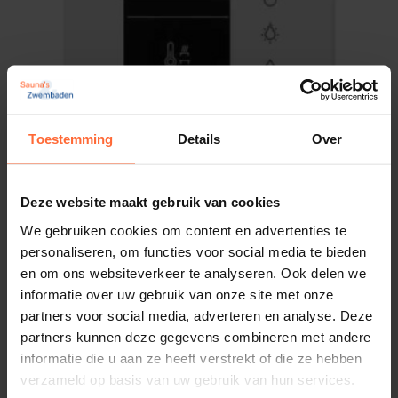
welke temperatuur deze op ieder moment bereikt
Max. aan te sluiten vermogen
heeft. Verder is met het paneel de verlichting,
11 kW
ventilatie en luchtvochtigheid in de saunaruimte te
Oververhittings- beveiliging
bedienen. Hetzelfde is mogelijk met de mobiele
139 °C
applicatie. De applicatie verbindt via het wifi-
Toestemming
Details
Over
netwerk met het bedieningspaneel. Je kunt met de
Smartphone app
app vervolgens op afstand gebruikmaken van alle
functionaliteiten van de saunabesturing.
Verlichting dimbaar
Deze website maakt gebruik van cookies
We gebruiken cookies om content en advertenties te
personaliseren, om functies voor social media te bieden
Vochtregeling
Emostyle D sauna besturing Wit
en om ons websiteverkeer te analyseren. Ook delen we
Tijd gestuurd of op relatieve luchtvochtigheid
1.363,95
Op voorraad
informatie over uw gebruik van onze site met onze
partners voor social media, adverteren en analyse. Deze
Kleur
partners kunnen deze gegevens combineren met andere
Zwart
informatie die u aan ze heeft verstrekt of die ze hebben
Temperatuur sensor
verzameld op basis van uw gebruik van hun services.