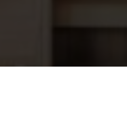
Saunabesturing Xenio Combi Wifi
1.174,95