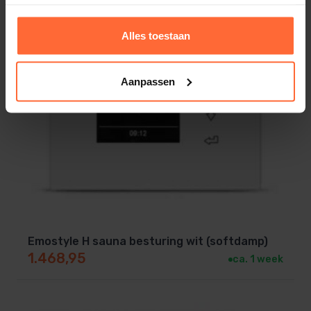
SKU
Alles toestaan
SA-127210520
EAN
Aanpassen
6410082614004
Gewicht
2 kg
Merk
Harvia
Emostyle H sauna besturing wit (softdamp)
1.468,95
ca. 1 week