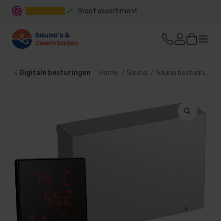
Groot assortiment
Snelle levering
Digitale besturingen
Home
Sauna
Sauna besturing
D