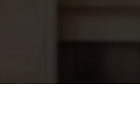
Saunova 2.0 Saunabesturing Control
379,95