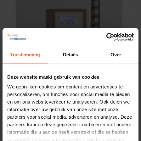
Waarom kiezen voor de Saunova
2.0 Control?
Met de
Saunova 2.0 Control saunabesturing
kiest
u voor gemak, duurzaamheid en een optimale
sauna-ervaring.
Toestemming
Details
Over
Dankzij de innovatieve technologie geniet u van een
stabiele temperatuur en efficiënt energiegebruik,
Deze website maakt gebruik van cookies
wat niet alleen uw comfort verhoogt, maar ook de
levensduur van uw apparatuur verlengt.
We gebruiken cookies om content en advertenties te
personaliseren, om functies voor social media te bieden
complete set met beiden deel wat binnen- of buiten
EOS Econ D1 saunabesturing
en om ons websiteverkeer te analyseren. Ook delen we
de sauna geplaatst kan worden.
299,00
Op voorraad
informatie over uw gebruik van onze site met onze
partners voor social media, adverteren en analyse. Deze
Bestel vandaag nog
partners kunnen deze gegevens combineren met andere
informatie die u aan ze heeft verstrekt of die ze hebben
verzameld op basis van uw gebruik van hun services.
Bekijk de
Saunova 2.0 control
op onze website en