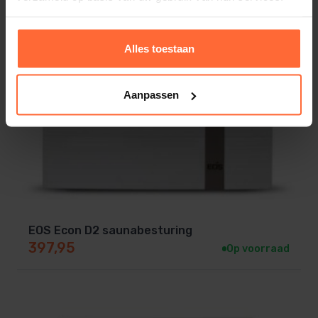
voeg hem toe aan uw winkelwagen.
Alles toestaan
Aanpassen
EOS Econ D2 saunabesturing
397,95
Op voorraad