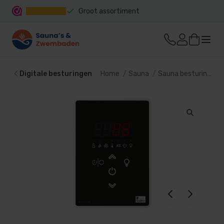
Groot assortiment
Snelle levering
Digitale besturingen
Home
Sauna
Sauna besturing
D