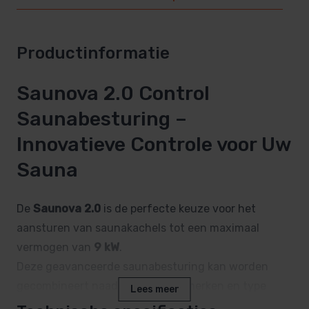
Productinformatie
Saunova 2.0 Control
Saunabesturing –
Innovatieve Controle voor Uw
Sauna
De
Saunova 2.0
is de perfecte keuze voor het
aansturen van saunakachels tot een maximaal
vermogen van
9 kW
.
Deze geavanceerde saunabesturing kan worden
gecombineert naadloos met alle merken en type
Lees meer
sauna’s tot een vermogen van 9kW