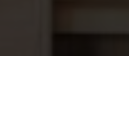
Saunaoven Nordex NR-80NB-Z
460,95