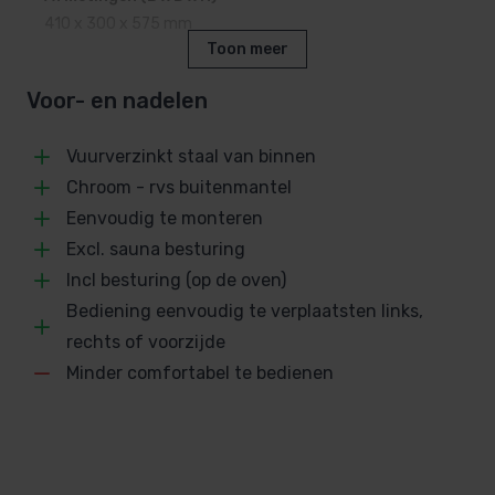
410 x 300 x 575 mm
De Sawotec Next saunakachels zijn er in de
Toon meer
Inhoud steenkorf
volgende uitvoeringen.
Voor- en nadelen
18-22 kg saunastenen
NR-45NB-Z- 4,5 kW
Bevestiging
Vuurverzinkt staal van binnen
Wandmodel
NR-60NB-Z – 6,0 kW
Chroom - rvs buitenmantel
NR-80NB-Z – 8,0 kW
Stenen
Eenvoudig te monteren
NR-90NB-Z – 9,0 kW
Zonder stenen
Excl. sauna besturing
Incl besturing (op de oven)
Siliconen aansluitkabel
Bediening eenvoudig te verplaatsten links,
Zonder kabel
rechts of voorzijde
Max. vermogen
Minder comfortabel te bedienen
8 kW
SKU
SA-130010201