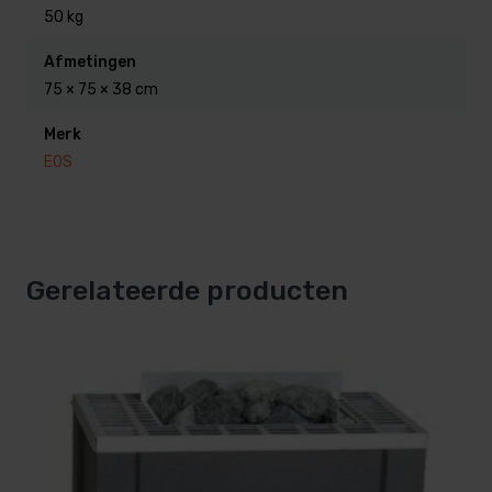
Leverbaar in de uitvoering 12 en 15 kW
50 kg
Afmetingen
75 × 75 × 38 cm
Merk
EOS
Gerelateerde producten