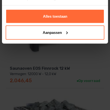
Alles toestaan
Aanpassen
Saunaoven EOS Finnrock 12 kW
Vermogen: 12000 W - 12,0 kW
2.046,45
Op voorraad