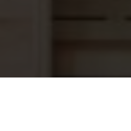
Saunaoven EOS Herkules XL S50,
3.479,00
15,0 kW RVS