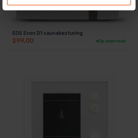
EOS is een zeer gerenommeerd merk, met een goede
prijs kwaliteit verhouding.
EOS Econ D1 saunabesturing
LET OP: Bestel meteen een doos
sauna stenen
mee.
299,00
Op voorraad
Leverbaar in de volgende modellen
Art.-Nr.
Euro 7,5 kW
SA-90.7686
Euro 9,0 kW
SA-90.7687
Euro 10,0 kW