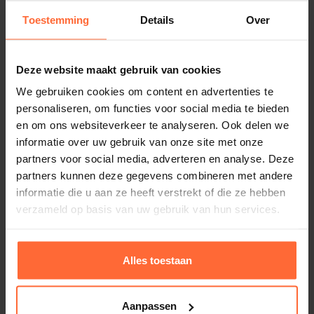
Stenen los bij bestellen
saunaoven voegt een vleugje eigentijdse elegantie
Toestemming
Details
Over
Afm. saunacabine
toe aan uw sauna-ruimte.
7 - 10 m³
Het moderne design van de EOS Euro past perfect bij
Deze website maakt gebruik van cookies
diverse interieurstijlen en draagt bij aan de algehele
SKU
SA-90.7686
We gebruiken cookies om content en advertenties te
esthetiek van uw sauna-ervaring.
Alternatieven
personaliseren, om functies voor social media te bieden
EAN
en om ons websiteverkeer te analyseren. Ook delen we
Conclusie:
4005531076865
informatie over uw gebruik van onze site met onze
De EOS Euro saunaoven belooft niet alleen
partners voor social media, adverteren en analyse. Deze
Gewicht
uitzonderlijke prestaties, maar ook een esthetisch
partners kunnen deze gegevens combineren met andere
12,5 kg
informatie die u aan ze heeft verstrekt of die ze hebben
verfijnde toevoeging aan uw sauna.
verzameld op basis van uw gebruik van hun services.
Merk
Geniet van de luxe van een perfect opgewarmde
EOS
sauna en ontdek een nieuwe dimensie van
ontspanning met deze state-of-the-art saunaoven.
Alles toestaan
Welkom in een wereld waar warmte synoniem staat
voor comfort en welzijn
Aanpassen