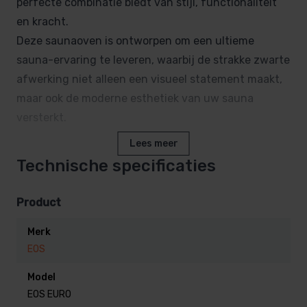
perfecte combinatie biedt van stijl, functionaliteit
en kracht.
Deze saunaoven is ontworpen om een ultieme
sauna-ervaring te leveren, waarbij de strakke zwarte
afwerking niet alleen een visueel statement maakt,
maar ook de moderne esthetiek van uw sauna
versterkt.
Lees meer
Deze sauna kachel is zowel voor de particuliere als in
Technische specificaties
de professionele sauna inzetbaar.
Product
Krachtige Prestaties:
Merk
Dankzij zijn robuuste design, biedt deze EOS EURO
EOS
sauna kachel een krachtig vermogen, voldoende
warmte om uw sauna snel op te warmen en een
Model
EOS EURO
comfortabele temperatuur te behouden. De