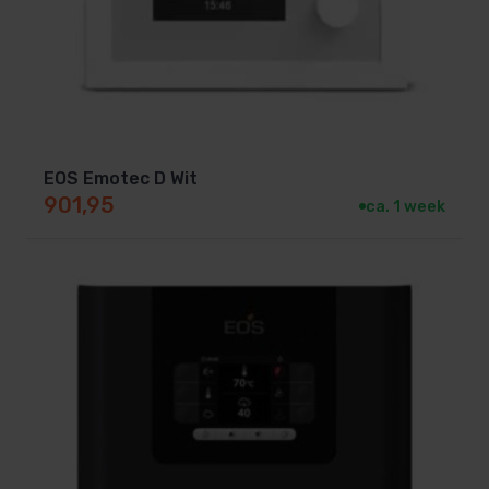
SA-94.7886
Euro 10,5 kW
SA-94.5185
Euro 12,0 kW
SA-90.8076
EOS Emotec D Wit
901,95
ca. 1 week