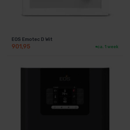
SA-94.7886
Euro 10,5 kW
SA-94.5185
Euro 12,0 kW
EOS Emotec D Wit
SA-90.8076
901,95
ca. 1 week