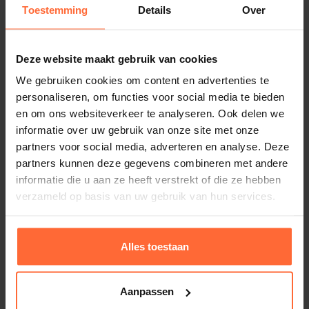
Stenen los bij bestellen
Toestemming
Details
Over
saunaoven voegt een vleugje eigentijdse elegantie
Gewicht
toe aan uw sauna-ruimte.
12,5 kg
Het moderne design van de EOS Euro past perfect bij
Deze website maakt gebruik van cookies
diverse interieurstijlen en draagt bij aan de algehele
Merk
We gebruiken cookies om content en advertenties te
Alternatieven
EOS
esthetiek van uw sauna-ervaring.
personaliseren, om functies voor social media te bieden
en om ons websiteverkeer te analyseren. Ook delen we
informatie over uw gebruik van onze site met onze
Conclusie:
partners voor social media, adverteren en analyse. Deze
De EOS Euro saunaoven belooft niet alleen
partners kunnen deze gegevens combineren met andere
uitzonderlijke prestaties, maar ook een esthetisch
informatie die u aan ze heeft verstrekt of die ze hebben
verfijnde toevoeging aan uw sauna.
verzameld op basis van uw gebruik van hun services.
Geniet van de luxe van een perfect opgewarmde
sauna en ontdek een nieuwe dimensie van
Alles toestaan
ontspanning met deze state-of-the-art saunaoven.
Welkom in een wereld waar warmte synoniem staat
voor comfort en welzijn
Aanpassen