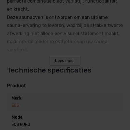
perfecte combinatie biedt van stijl, functionaliteit
en kracht.
Deze saunaoven is ontworpen om een ultieme
sauna-ervaring te leveren, waarbij de strakke zwarte
afwerking niet alleen een visueel statement maakt,
maar ook de moderne esthetiek van uw sauna
versterkt.
Lees meer
Deze sauna kachel is zowel voor de particuliere als in
Technische specificaties
de professionele sauna inzetbaar.
Product
Krachtige Prestaties:
Merk
Dankzij zijn robuuste design, biedt deze EOS EURO
EOS
sauna kachel een krachtig vermogen, voldoende
warmte om uw sauna snel op te warmen en een
Model
EOS EURO
comfortabele temperatuur te behouden. De