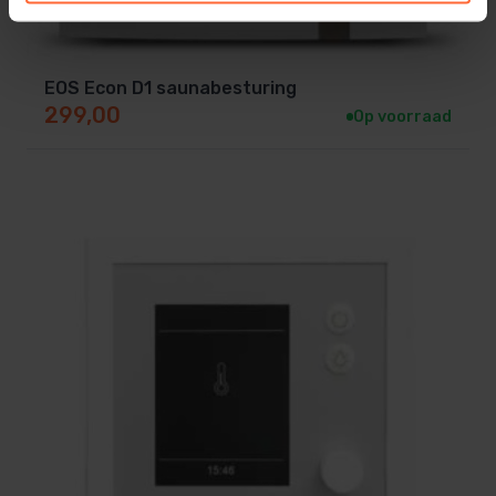
EOS is een zeer gerenommeerd merk, met een goede
prijs kwaliteit verhouding.
EOS Econ D1 saunabesturing
299,00
Op voorraad
LET OP: Bestel meteen een doos
sauna stenen
mee.
Leverbaar in de volgende modellen
Art.-Nr.
Euro 7,5 kW
SA-90.7686
Euro 9,0 kW
SA-90.7687
Euro 10,0 kW