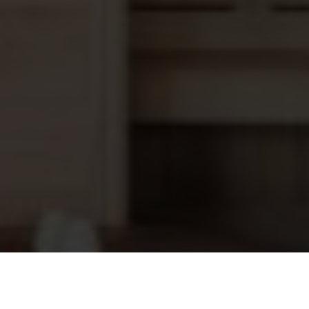
Saunaoven EOS CUBO antraciet,
1.589,00
12.0 kW