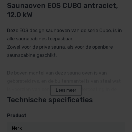
Saunaoven EOS CUBO antraciet,
12.0 kW
Deze EOS design saunaoven van de serie Cubo, is in
alle saunacabines toepasbaar.
Zowel voor de prive sauna, als voor de openbare
saunacabine geschikt.
De boven mantel van deze sauna oven is van
geborsteld rvs, en de buitenmantel is van staal wat
is voorzien van een degelijke poedercoating in de
Lees meer
kleur antraciet.
Technische specificaties
De CUBO sauna kachel kenmerkt zich door zijn
Product
compacte maatvoering. Deze is namelijk maar ca 39
Merk
cm diep.