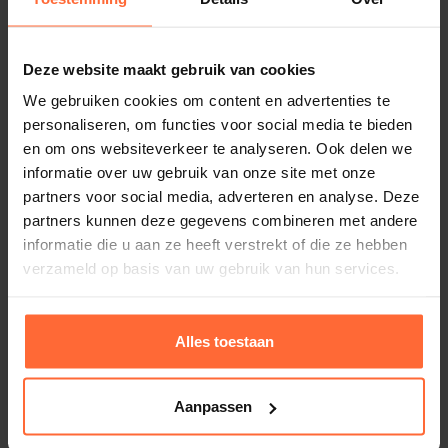
opzet korf
beschikbaar
Afmetingen (L x B x H)
72 x 40 x 38,5 cm (hxbxd)
Staand model. overal te plaatsen
Leverbaar in de volgende
Besturing
Deze website maakt gebruik van cookies
Mooi design
uitvoeringen
Separate besturing benodigd
We gebruiken cookies om content en advertenties te
Duitse top kwaliteit
personaliseren, om functies voor social media te bieden
Softdamp ovens
Cubo 7,5 kW, SA-94.5073
en om ons websiteverkeer te analyseren. Ook delen we
informatie over uw gebruik van onze site met onze
partners voor social media, adverteren en analyse. Deze
Kleur
Cubo 9,0 kW, SA-94.5074
Alternatieven
partners kunnen deze gegevens combineren met andere
Antraciet
informatie die u aan ze heeft verstrekt of die ze hebben
Cubo 10,5 kW, SA-94.6592
SKU
verzameld op basis van uw gebruik van hun services.
SA-94.5075
Cubo 12,0 kW, SA-945075
Gewicht
Alles toestaan
26 kg
LET OP: Exclusief saunastenen, wil je hierbij ook
Merk
Aanpassen
saunastenen, bestel dan
20 kg saunastenen
mee.
EOS