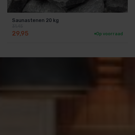
Saunastenen 20 kg
31,45
Oorspronkelijke prijs was: 31,45.
Huidige prijs is: 29,95.
29,95
Op voorraad