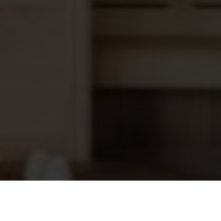
Saunaoven EOS CUBO antraciet,
1.559,00
10.5 kW