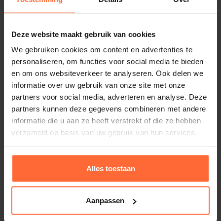
opzet korf
beschikbaar
Afmetingen (L x B x H)
72 x 40 x 38,5 cm (hxbxd)
Staand model. overal te plaatsen
Leverbaar in de volgende
Besturing
Deze website maakt gebruik van cookies
Mooi design
uitvoeringen
Separate besturing benodigd
We gebruiken cookies om content en advertenties te
Duitse top kwaliteit
personaliseren, om functies voor social media te bieden
Softdamp ovens
Cubo 7,5 kW, SA-94.5073
en om ons websiteverkeer te analyseren. Ook delen we
informatie over uw gebruik van onze site met onze
partners voor social media, adverteren en analyse. Deze
Kleur
Cubo 9,0 kW, SA-94.5074
Alternatieven
partners kunnen deze gegevens combineren met andere
Antraciet
informatie die u aan ze heeft verstrekt of die ze hebben
Cubo 10,5 kW, SA-94.6592
SKU
verzameld op basis van uw gebruik van hun services.
SA-94.6592
Cubo 12,0 kW, SA-945075
Gewicht
Alles toestaan
26 kg
LET OP: Exclusief saunastenen, wil je hierbij ook
Merk
Aanpassen
saunastenen, bestel dan
20 kg saunastenen
mee.
EOS