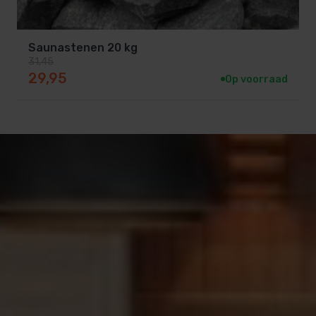
Saunastenen 20 kg
31,45
Oorspronkelijke prijs was: 31,45.
Huidige prijs is: 29,95.
29,95
Op voorraad