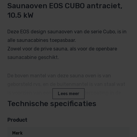
Saunaoven EOS CUBO antraciet,
10.5 kW
Deze EOS design saunaoven van de serie Cubo, is in
alle saunacabines toepasbaar.
Zowel voor de prive sauna, als voor de openbare
saunacabine geschikt.
De boven mantel van deze sauna oven is van
geborsteld rvs, en de buitenmantel is van staal wat
is voorzien van een degelijke poedercoating in de
Lees meer
kleur antraciet.
Technische specificaties
De CUBO sauna kachel kenmerkt zich door zijn
Product
compacte maatvoering. Deze is namelijk maar ca 39
Merk
cm diep.