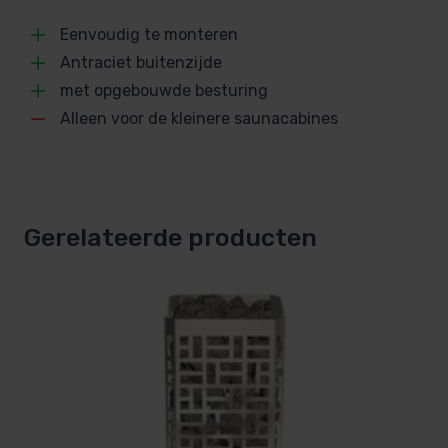
Inhoud steenkorf
benodigde
saunastenen
, bestel deze dus los mee.
Eenvoudig te monteren
15 kg saunastenen
Antraciet buitenzijde
Uitvoering
met opgebouwde besturing
Wand model
Alleen voor de kleinere saunacabines
Kleur
Antraciet
SKU
Gerelateerde producten
SA-94.2235
Gewicht
16 kg
Merk
EOS