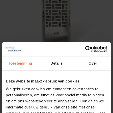
Toestemming
Details
Over
Saunaoven EOS Edge 6 kW
Vermogen: 6000 Watt - 6,0 kW
Inhoud sauna's: 6 – 8 m³
Deze website maakt gebruik van cookies
979,00
ca. 2 weken
We gebruiken cookies om content en advertenties te
personaliseren, om functies voor social media te bieden
en om ons websiteverkeer te analyseren. Ook delen we
informatie over uw gebruik van onze site met onze