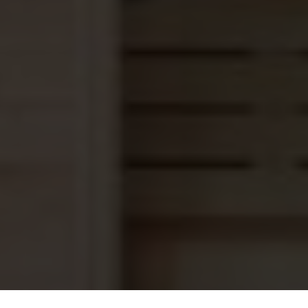
Saunaoven EOS 43FN 7,5 kW