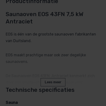
Productinformatie
Saunaoven EOS 43FN 7,5 kW
Antraciet
EOS is één van de grootste saunaoven fabrikanten
van Duitsland.
EOS maakt prachtige maar ook zeer degelijke
saunaovens.
De Saunaoven EOS 43FN Antraciet kenmerkt zich
door zijn smalle uitvoering en is ideaal voor
Lees meer
Technische specificaties
compacte tot middelgrote sauna’s
De buitenmantel met krasbestendige antraciet
pareleffect poedercoating geeft de oven een
Sauna