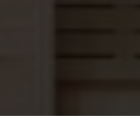
Saunaoven ARIES ROUND BLACK,
628,95
ARI3-90Ni2-BL-P-C