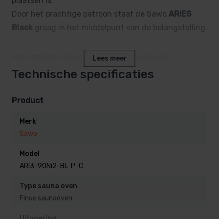
plaatsen is.
Door het prachtige patroon staat de Sawo
ARIES
Black
graag in het middelpunt van de belangstelling.
Het patroon van de wandafwerking van de
Lees meer
saunakachel, zorgt enerzijds voor een goede
Technische specificaties
stabiele opsluiting van de saunastenen, en
anderzijds geeft het een prachtig beeld.
Product
Door zijn grote hoeveelheid saunastenen is deze
Merk
saunaoven natuurlijk ook perfect voor het opgieten
Sawo
van saunageuren.
Model
ARI3-90Ni2-BL-P-C
Waarom kiezen voor de
Saunaoven Sawo ARIES Black?
Type sauna oven
Finse saunaoven
Vermogen van 9,0 kW:
Perfect voor middelgrote
Uitvoering