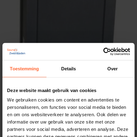
Bij de sauna kachels met Ni2 in het artikel nummer
heb je alleen nog een
Saunova 2.0
gebruikers
interface ofwel het bediendeel nodig.
Zo ook dus bij deze kachel. Bestel naast de kachel
dus ook een bediendeel mee.
Bestel de SAWO ARIES Black
vandaag nog!
Toestemming
Details
Over
Met de
Sawo ARIES Black
haal je kwaliteit, design,
efficiëntie en comfort in huis.
Deze website maakt gebruik van cookies
Bestel eenvoudig online via
Sauna’s en Zwembaden
Saunaoven EOS Filius 6,0 kW (gratis stenen)
We gebruiken cookies om content en advertenties te
en geniet binnenkort van heerlijke, ontspannende
939,75
personaliseren, om functies voor social media te bieden
Op voorraad
saunasessies.
en om ons websiteverkeer te analyseren. Ook delen we
informatie over uw gebruik van onze site met onze
partners voor social media, adverteren en analyse. Deze
partners kunnen deze gegevens combineren met andere