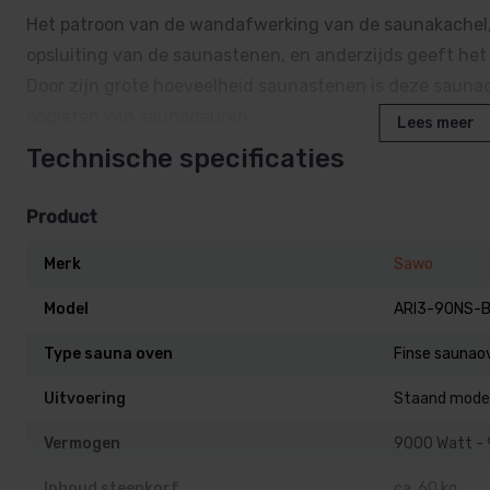
Het patroon van de wandafwerking van de saunakachel, 
opsluiting van de saunastenen, en anderzijds geeft het 
Door zijn grote hoeveelheid saunastenen is deze saunao
opgieten van saunageuren.
Lees meer
Technische specificaties
Waarom kiezen voor de saunaoven 
Product
Vermogen van 9,0 kW:
perfect voor middelgrote sau
Merk
Sawo
Uniek design
: het ronde ontwerp geeft een moderne 
Energiezuinig
: geoptimaliseerde technologieën zor
Model
ARI3-90NS-B
Grote steencapaciteit
: geschikt voor 60 kg sauna
Type sauna oven
Finse saunao
warmte.
Duurzaam materiaal
: gemaakt van hoogwaardig roe
Uitvoering
Staand mode
temperaturen en corrosie.
Vermogen
9000 Watt - 
Compact formaat
: ideaal voor kleinere en middelg
Inhoud steenkorf
ca. 60 kg