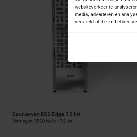
Merk
Sawo
ontspannende saunasessies.
websiteverkeer te analyseren
media, adverteren en analys
verstrekt of die ze hebben v
Saunaoven EOS Edge 7,5 kW
Vermogen: 7500 Watt - 7,5 kW