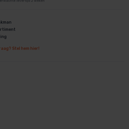
erwachte levertijd 2 weken
vakman
rtiment
ring
en
raag? Stel hem hier!