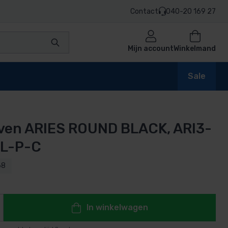
Contact
040-20 169 27
Mijn account
Winkelmand
Sale
ven ARIES ROUND BLACK, ARI3-
en
L-P-C
68
n
In winkelwagen