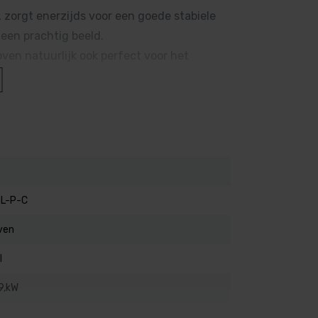
zorgt enerzijds voor een goede stabiele
een prachtig beeld.
ven natuurlijk ook perfect voor het
Sawo ARIES Black?
na’s.
uitstraling en past in elke sauna.
gen voor een laag energieverbruik.
L-P-C
stenen voor een intense en langdurige
ven
stvrij staal, bestand tegen hoge
l
9,kW
rote sauna’s.