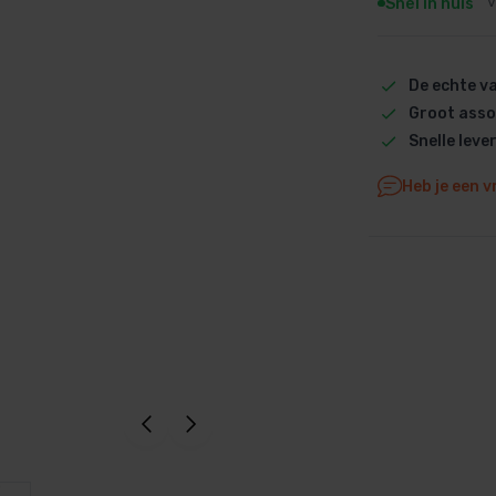
Snel in huis
V
Dolphin M5 Bio onderdelen
Dolphin M500 onderdelen
De echte 
Dolphin M600 onderdelen
Groot asso
Dolphin M700 onderdelen
Snelle leve
Dolphin Poolstyle E10 onderdel
Dolphin S100 onderdelen
Heb je een v
Dolphin S200 onderdelen
Dolphin S300i Bio onderdelen
Dolphin S300i onderdelen
Zenit 10 onderdelen
Zenit 20 onderdelen
Zenit 30 Pro onderdelen
Zenit 60 onderdelen