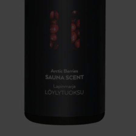
r
over de hete saunastenen gieten.
m. brandgevaar
ls bij saunasenzwembaden.nl
everbaar en snel in huis.