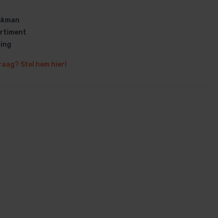
vakman
rtiment
ring
raag? Stel hem hier!
en