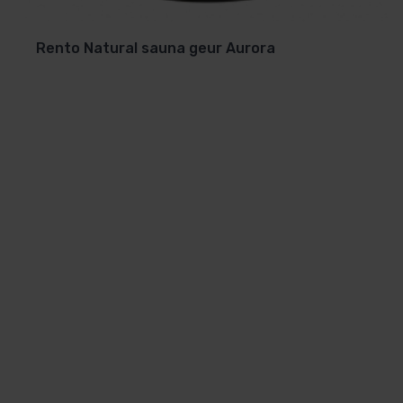
De sauna opgiet geuren
uitsluitend verdund met wate
Rento Natural sauna geur Aurora
Nooit onverdund (puur)
op de hete stenen gooien, i.v.
Nergens vind u sauna opgietconcentraat zo goedkoop a
Bestel hier voordelig sauna opgiet geuren, uit voorraad l