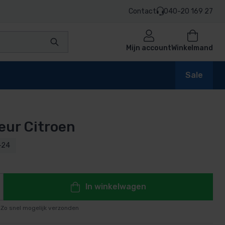
Contact
040-20 169 27
Mijn account
Winkelmand
Sale
ur Citroen
en
-24
n
In winkelwagen
Zo snel mogelijk verzonden