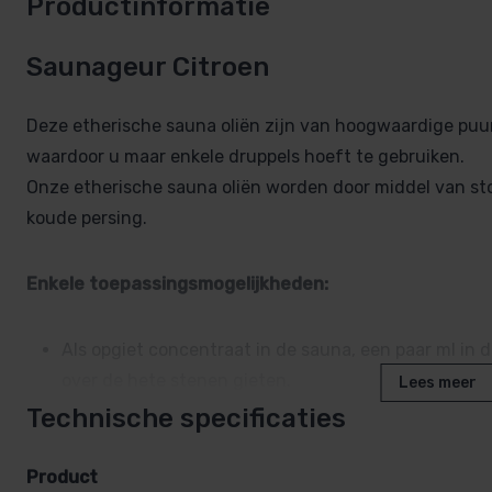
Productinformatie
Saunageur Citroen
Deze etherische sauna oliën zijn van hoogwaardige puur
waardoor u maar enkele druppels hoeft te gebruiken.
Onze etherische sauna oliën worden door middel van st
koude persing.
Enkele toepassingsmogelijkheden:
Als opgiet concentraat in de sauna, een paar ml i
over de hete stenen gieten.
Lees meer
Enkele druppeltjes in een schaaltje water boven ee
Technische specificaties
Vermengen met een massagemiddel naar keuze voor
Enkele druppeltjes toevoegen aan een parfumvrije of
Product