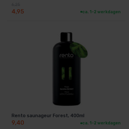
6,25
Oorspronkelijke prijs was: 6,25.
Huidige prijs is: 4,95.
4,95
ca. 1–2 werkdagen
Rento saunageur Forest, 400ml
9,40
ca. 1–2 werkdagen