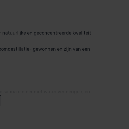
 natuurlijke en geconcentreerde kwaliteit
oomdestillatie- gewonnen en zijn van een
n de sauna emmer met water vermengen, en
n waxinelichtje (aromabrander)
 uw persoonlijke lichaamsmassage
 neutrale bodylotion voor persoonlijk