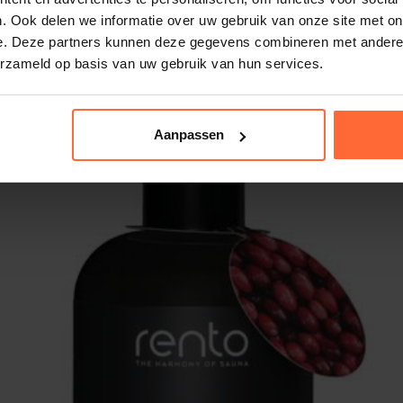
 om een weelderige geur te creëren die de
. Ook delen we informatie over uw gebruik van onze site met on
angdurige ervaring krijgt.
e. Deze partners kunnen deze gegevens combineren met andere i
geuren geïnspireerd door de natuur, van
erzameld op basis van uw gebruik van hun services.
revitaliserende citrusnoten. Kies de geur
er in je sauna.
 alleen een feest voor de zintuigen, maar
Aanpassen
schappen van natuurlijke oliën helpen
ng te bevorderen.
e hoeveelheid, verdund met water, van
 van je sauna en laat de magie beginnen.
een wereld van pure ontspanning wordt
ormeer je sauna-ritueel in een verkwikkende
ze hoogwaardige saunageuren en geniet van
elkom bij de ultieme saunabeleving!