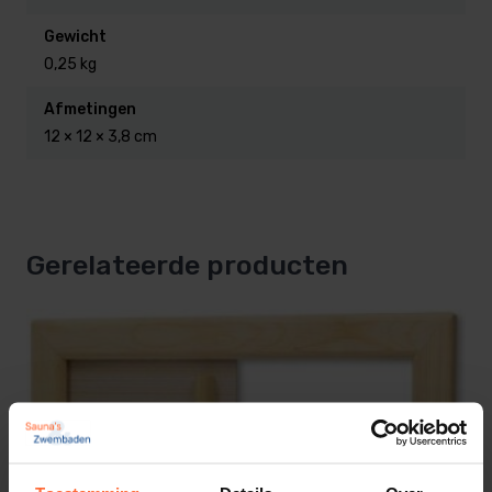
Aansluitwaarde : 230 Volt
Gewicht
0,25 kg
Afmetingen
12 × 12 × 3,8 cm
Gerelateerde producten