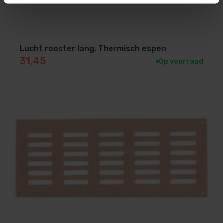
Lucht rooster lang, Thermisch espen
31,45
Op voorraad