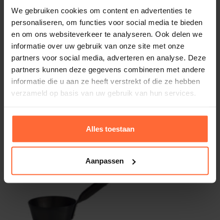
We gebruiken cookies om content en advertenties te
Materialen en werking: Expertise
personaliseren, om functies voor social media te bieden
in detail
en om ons websiteverkeer te analyseren. Ook delen we
informatie over uw gebruik van onze site met onze
partners voor social media, adverteren en analyse. Deze
Het kiezen van de juiste sauna-accessoires gaat
Rento Aluminium Sauna Lepel alu look
partners kunnen deze gegevens combineren met andere
20,95
ca. 1–2 werkdagen
verder dan alleen het uiterlijk. De materialen bepalen
informatie die u aan ze heeft verstrekt of die ze hebben
de levensduur en de veiligheid tijdens het gebruik.
verzameld op basis van uw gebruik van hun services.
De bamboe sauna emmer
Alles toestaan
De emmer is gemaakt van duurzaam bamboe. Dit
ziet er luxe uit, maar is ook lichtgewicht en
Aanpassen
duurzaam.
De inzet:
Wat deze emmer echt slim maakt, is de
binnenemmer van stevig kunststof. Veel