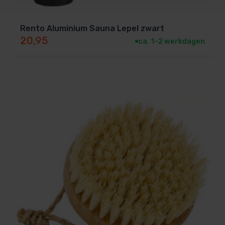
traditionele houten emmers kunnen gaan lekken
als ze uitdrogen. Deze kunststof inzet voorkomt
Rento Aluminium Sauna Lepel zwart
lekkage en maakt het schoonmaken heel
20,95
ca. 1–2 werkdagen
eenvoudig.
Het handvat:
Het handvat is gemaakt van
thermisch behandeld bamboe. Dit hout is
speciaal verhit waardoor het minder vocht
opneemt en – heel belangrijk – niet gloeiend
heet wordt in de sauna. Je kunt de emmer dus
altijd veilig verplaatsen.
De Bamboe Opgietlepel
Bij de set zit een bijpassende lepel, eveneens van