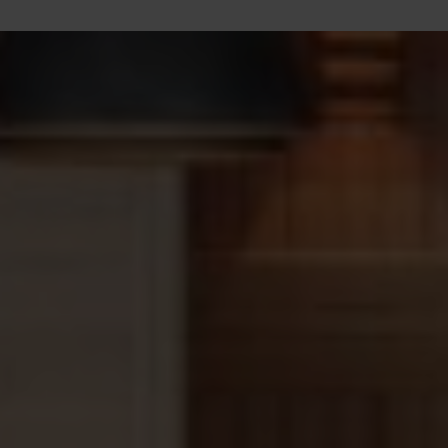
set bevat een gedroogde bos Finse berkentakken.
Werking:
Door jezelf zachtjes te slaan met de
takkenbos (wapperen), stimuleer je de
bloedsomloop.
Aroma:
De berkentakken verspreiden essentiële
oliën die zorgen voor die typische, frisse
bosgeur in je cabine.
Hoe gebruik je de gedroogde
berkentak?
Veel mensen weten niet precies wat ze met een
gedroogde tak moeten doen. Voor het beste