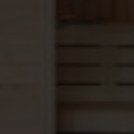
resultaat volg je deze stappen, zodat de bladeren
niet breken en hun geur optimaal vrijkomt:
Weken:
Haal de verpakking eraf en laat de
takkenbos ongeveer 20 tot 25 minuten weken in
lauw water.
Losmaken:
Haal de takken voorzichtig uit het
water en schud ze rustig los.
Warm water:
Zet de bos daarna nog even in
warm (niet kokend!) water. Hierdoor worden de
bladeren zacht en soepel.
Gebruik:
Je kunt het water waarin de takken