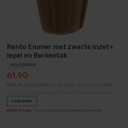
Rento Emmer met zwarte inzet+
lepel en Berkentak
#SA-234594
61,90
Haal de authentieke Finse sfeer in huis met deze
complete Rento saunaset. Een stijlvolle aluminium
emmer, hittebestendige bamboe lepel en een echte
Lees meer
gedroogde berkentak voor de ultieme wellness-
Snel in huis
Sorry dit product is (tijdelijk) uitverkocht
ervaring.