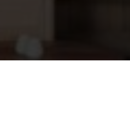
hebben geweekt gebruiken als opgietwater voor
een heerlijke berkengeur.
Technische specificaties
Hieronder vind je de details van wat je precies in
huis haalt:
Rento Emmer met zwarte inzet+ lepel
61,90
Product:
Rento Sauna Emmer Set
en Berkentak
Inhoud set:
1x Emmer met inzetemmer, 1x Lepel,
1x Gedroogde Berkentak
Materiaal Emmer:
Bamboe