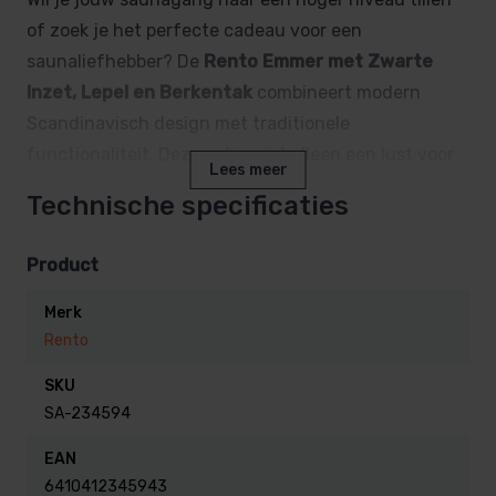
of zoek je het perfecte cadeau voor een
saunaliefhebber? De
Rento Emmer met Zwarte
Inzet, Lepel en Berkentak
combineert modern
Scandinavisch design met traditionele
functionaliteit. Deze set is niet alleen een lust voor
Lees meer
het oog, maar is ook samengesteld uit materialen die
Technische specificaties
jarenlang meegaan in het vochtige en warme
klimaat van de sauna.
Product
Waarom kiezen voor deze Rento
Merk
Rento
saunaset?
SKU
Rento staat bekend als hét merk voor moderne
SA-234594
sauna-accessoires uit Finland (“Rento” betekent
EAN
“ontspannen”). Deze set is zorgvuldig samengesteld
6410412345943