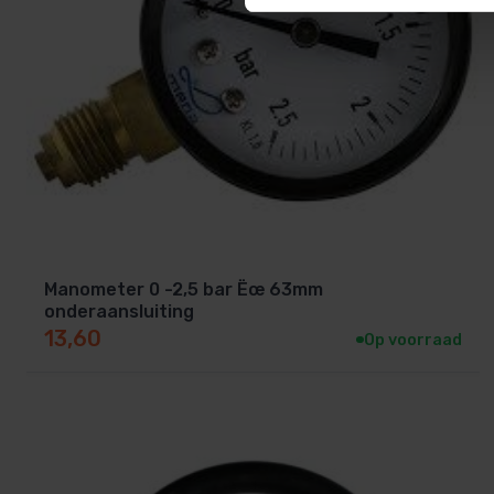
De elektrode reageert traag of geeft geen stabiel s
De gouden meting-tip is zichtbaar aangetast of ver
Twijfel je? Kalibreer de elektrode eerst met kalibratiebu
vervanging noodzakelijk.
Compatibele systemen
Deze elektrode is specifiek ontworpen voor de volgende
Manometer 0 -2,5 bar Ëœ 63mm
onderaansluiting
Systeem
13,60
Op voorraad
Aqua Easy Next
Aqua Easy Station
Heb je een ander Aqua Easy-model of een systeem van