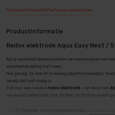
Productinformatie
FAQ
Technische specificaties
Productinformatie
Redox elektrode Aqua Easy Next / S
Als je zwembad doseersysteem de redoxwaarde niet mee
waterbehandeling niet meer.
Het gevolg: te veel of te weinig desinfectiemiddel, troe
terwijl dat niet nodig is.
Tijd voor een nieuwe
redox elektrode
— en deze van
Aq
vervangingselektrode voor de Next en Station regelinge
✅
Originele vervangingselektrode
voor Aqua Easy