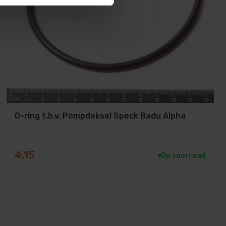
O-ring t.b.v. Pompdeksel Speck Badu Alpha
4,15
Op voorraad