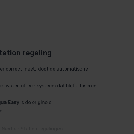
tation regeling
r correct meet, klopt de automatische
bel water, of een systeem dat blijft doseren
ua Easy
is de originele
n.
 Next en Station regelingen