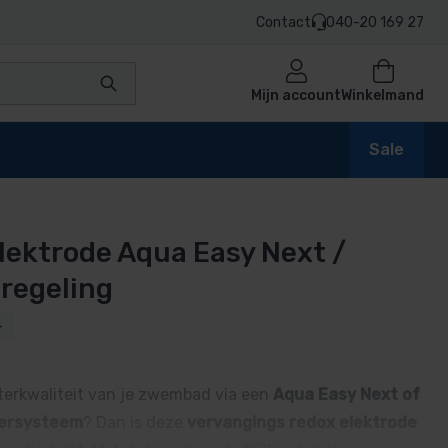
Contact
040-20 169 27
Mijn account
Winkelmand
Sale
lektrode Aqua Easy Next /
en
 regeling
4
n
aterkwaliteit van je zwembad via een
Aqua Easy Next of
eersysteem
? Dan is deze
vervangings redox elektrode