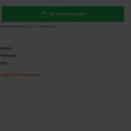
 nodig hebt. Met de bijgeleverde 0,75 m kabel en
-connector sluit hij direct aan op je bestaande
In winkelwagen
nder aanpassingen.
erwachte levertijd 2–3 werkdagen
en
vakman
rtiment
ring
raag? Stel hem hier!