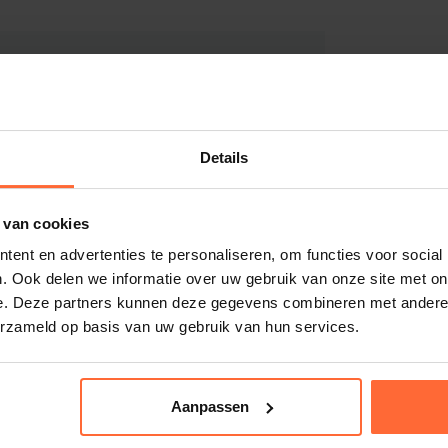
r desinfectiemiddel) aanwezig is; een te
 of Station stuurt op basis van deze
f beschadigd, dan meet het systeem
vervanging van de elektrode is daarmee
Details
 van cookies
ektrode?
ent en advertenties te personaliseren, om functies voor social
. Ook delen we informatie over uw gebruik van onze site met on
e. Deze partners kunnen deze gegevens combineren met andere i
fhankelijk van watertemperatuur,
erzameld op basis van uw gebruik van hun services.
nodig is:
e handmatige meting
Aanpassen
stijgt