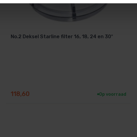
ignaal meer
kleurd
ffer. Als de waarden dan nog niet kloppen, is
No.2 Deksel Starline filter 16, 18, 24 en 30″
 Aqua Easy regelingen:
Compatibel
118,60
Op voorraad
✅ Ja
✅ Ja
 een ander merk? Neem contact op via
040-