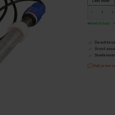
precies wat je
Lees meer
Dolphin M5 Bio onderdelen
standaard BNC
Dolphin M500 onderdelen
regeling — zo
Dolphin M600 onderdelen
Snel in huis
V
Dolphin M700 onderdelen
Dolphin Poolstyle E10 onderdel
De echte 
Dolphin S100 onderdelen
Groot asso
Dolphin S200 onderdelen
Snelle leve
Dolphin S300i Bio onderdelen
Dolphin S300i onderdelen
Heb je een v
Zenit 10 onderdelen
Zenit 20 onderdelen
Zenit 30 Pro onderdelen
Zenit 60 onderdelen