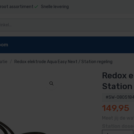
root assortiment
Snelle levering
oom
atie
Redox elektrode Aqua Easy Next / Station regeling
Redox e
niging
Zwembad stofzuigers
Zwembadrobot onderdel
t sauna
Elektrische stofzuiger
Dolphin E10 onderdelen
Station
pen
reiniger
Dolphin E20 onderdelen
#SW-080518
Dolphin Explorer onderdelen
149,95
g zwembad
Dolphin Explorer Plus onderdele
ls
Dolphin F40 onderdelen
Meet jij de w
 zwembad
Dolphin M200 onderdelen
Station dos
Dolphin M400 onderdelen