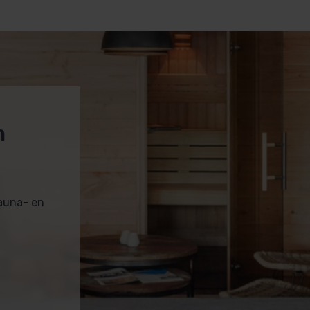
 of verouderde elektrode direct gevolgen
abeheerseisen. Houd een reserveelektrode
houdsprogramma. Voor projecten met
a
040-20 169 27
voor een offerte op maat.
m
sauna- en
angingsonderdeel)
nector)
Station