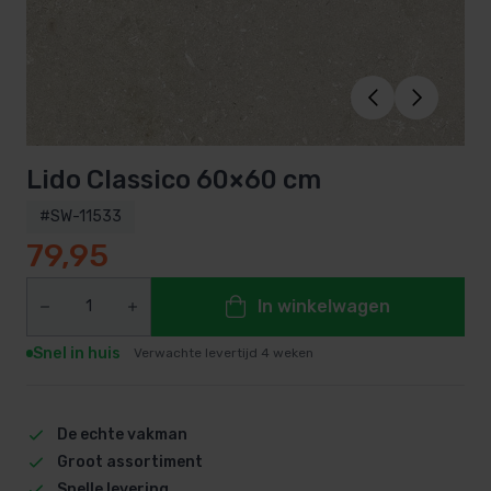
Lido Classico 60×60 cm
#SW-11533
79,95
In winkelwagen
Snel in huis
Verwachte levertijd 4 weken
De echte vakman
Groot assortiment
Snelle levering