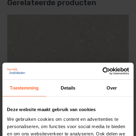
Gerelateerde producten
Bestand tegen vorst, chloor en verkleuring door
UV-licht
Eenvoudig te reinigen en onderhoudsarm
Perfect te combineren met bijpassende
keramische terrastegels
Toestemming
Details
Over
Of je nu een nieuw zwembad aanlegt of een
bestaande rand wilt vernieuwen – met deze
keramische randstenen
kies je voor een duurzame
Deze website maakt gebruik van cookies
en stijlvolle oplossing die jarenlang mooi blijft.
We gebruiken cookies om content en advertenties te
personaliseren, om functies voor social media te bieden
en om ons websiteverkeer te analyseren. Ook delen we