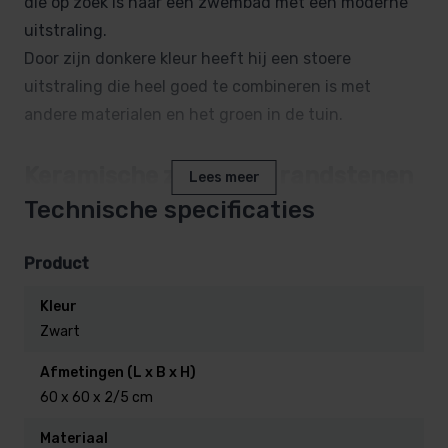
die op zoek is naar een zwembad met een moderne
uitstraling.
Door zijn donkere kleur heeft hij een stoere
uitstraling die heel goed te combineren is met
andere materialen en het groen in de tuin.
Keramische zwembad randstenen
Lees meer
met 5 cm neus – stijlvolle
Technische specificaties
afwerking met hoog comfort
Product
Geef je zwembad een luxe en tijdloze uitstraling
Kleur
met onze
keramische zwembad randstenen met
Zwart
een neus van 5 cm
. Deze hoogwaardige randstenen
combineren een moderne look met praktisch
Afmetingen (L x B x H)
60 x 60 x 2/5 cm
gebruiksgemak. De overhangende neus zorgt niet
alleen voor een elegante afwerking, maar ook voor
Materiaal