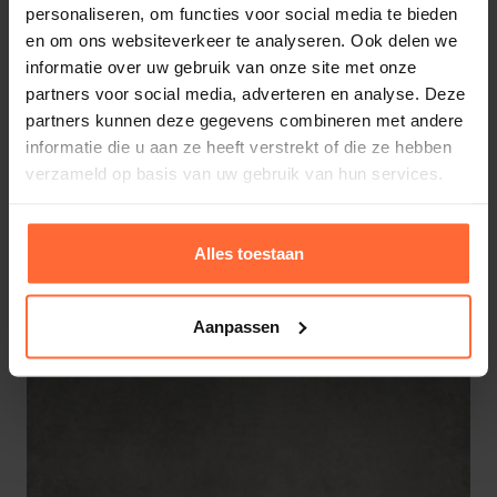
personaliseren, om functies voor social media te bieden
en om ons websiteverkeer te analyseren. Ook delen we
Specificaties dit artikel:
informatie over uw gebruik van onze site met onze
partners voor social media, adverteren en analyse. Deze
Kleur
: Taupe
partners kunnen deze gegevens combineren met andere
Costa Bianca 60×60 cm
informatie die u aan ze heeft verstrekt of die ze hebben
Materiaal
: Keramische tegel
79,95
ca. 4 weken
verzameld op basis van uw gebruik van hun services.
Uitstraling
: Travetin look
Deze afmeting
: 60 x 60 cm met een neus van 5 cm
dik.
Alles toestaan
Ook leverbaar in de varianten:
Aanpassen
0x60x2 cm
60x60x3 cm
80x80x3 cm
Ook leverbaar in de tegels: