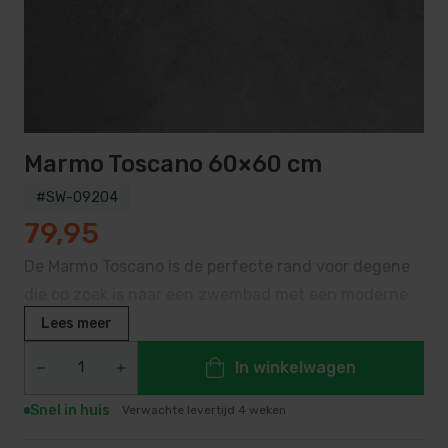
Marmo Toscano 60×60 cm
#SW-09204
79,95
De Marmo Toscano is de perfecte rand voor degene
die op zoek is naar een zwembad met een moderne
uitstraling.
Lees meer
Door zijn donkere kleur heeft hij een stoere
In winkelwagen
uitstraling die heel goed te combineren is met
andere materialen en het groen in de tuin.
Snel in huis
Verwachte levertijd 4 weken