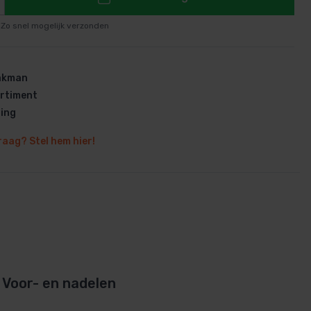
Zo snel mogelijk verzonden
vakman
rtiment
en
ring
raag? Stel hem hier!
Voor- en nadelen