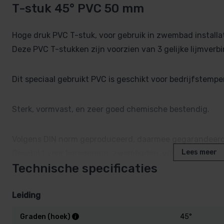
T-stuk 45° PVC 50 mm
Hoge druk PVC T-stuk, voor gebruik in zwembad installat
Deze PVC T-stukken zijn voorzien van 3 gelijke lijmverb
Dit speciaal gebruikt PVC is geschikt voor bedrijfstempe
Sterk, vormvast, en zeer goed chemische bestendig.
Volgens DIN norm geproduceerd, daarmee gegarandeer
Lees meer
Geschikt voor beregening, zwembaden, vijvers etc.
Technische specificaties
Leiding
Graden (hoek)
45°