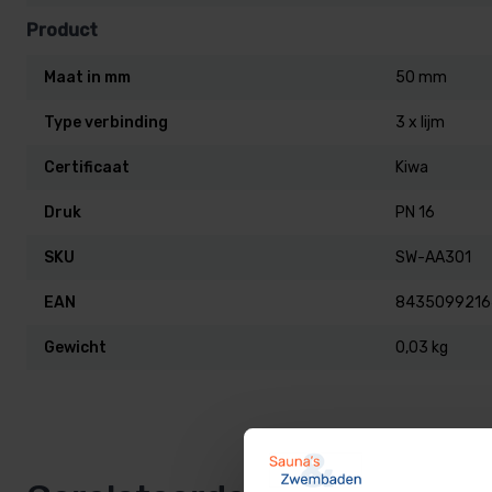
Product
Maat in mm
50 mm
Type verbinding
3 x lijm
Certificaat
Kiwa
Druk
PN 16
SKU
SW-AA301
EAN
8435099216
Gewicht
0,03 kg