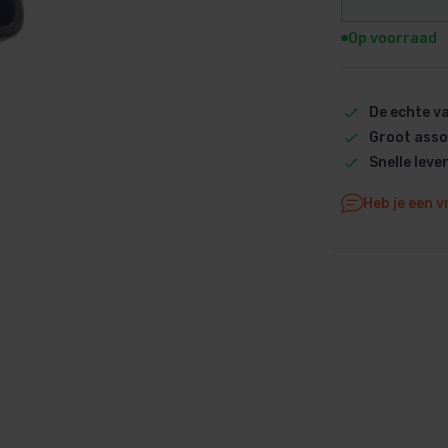
Dolphin M5 Bio onderdelen
Op voorraad
Dolphin M500 onderdelen
Dolphin M600 onderdelen
Dolphin M700 onderdelen
De echte 
Groot asso
Dolphin Poolstyle E10 onderdel
Snelle leve
Dolphin S100 onderdelen
Dolphin S200 onderdelen
Heb je een v
Dolphin S300i Bio onderdelen
Dolphin S300i onderdelen
Zenit 10 onderdelen
Zenit 20 onderdelen
Zenit 30 Pro onderdelen
Zenit 60 onderdelen