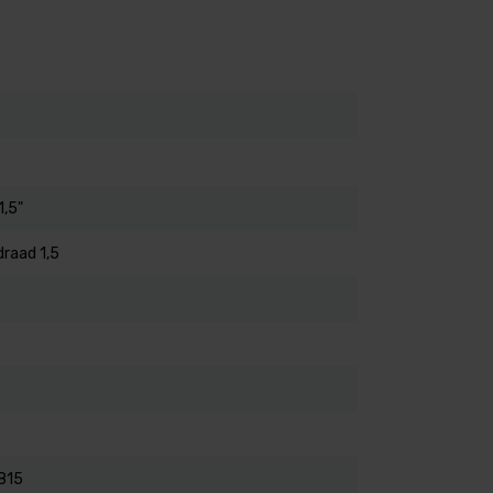
,5"
 draad 1,5
815