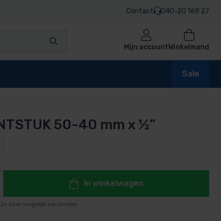
Contact
040-20 169 27
Mijn account
Winkelmand
Sale
NTSTUK 50-40 mm x ½”
en
5
n
In winkelwagen
Zo snel mogelijk verzonden