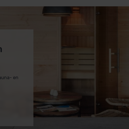
m
sauna- en