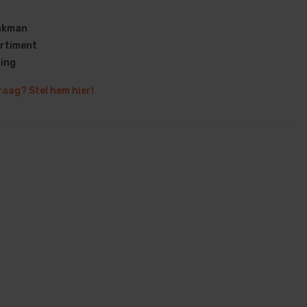
vakman
rtiment
ring
raag? Stel hem hier!
en