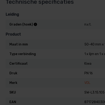
Technische specificaties
Leiding
Graden (hoek)
n.v.t.
Product
Maat in mm
50-40 mm x 1
Type verbinding
1 x lijm en 1 x
Certificaat
Kiwa
Druk
PN 16
Merk
VDL
SKU
SW-L3.15.105
EAN
8717284030