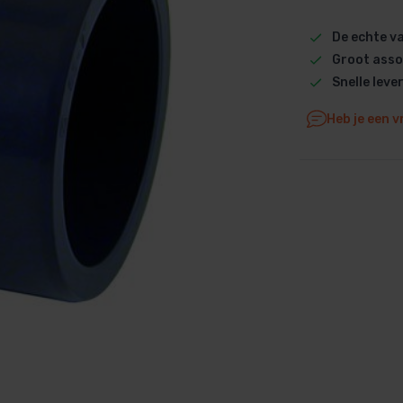
Dolphin M5 Bio onderdelen
De echte 
Dolphin M500 onderdelen
Groot asso
Dolphin M600 onderdelen
Snelle leve
Dolphin M700 onderdelen
Heb je een v
Dolphin Poolstyle E10 onderdel
Dolphin S100 onderdelen
Dolphin S200 onderdelen
Dolphin S300i Bio onderdelen
Dolphin S300i onderdelen
Zenit 10 onderdelen
Zenit 20 onderdelen
Zenit 30 Pro onderdelen
Zenit 60 onderdelen