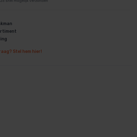
Zo snel mogelijk verzonden
vakman
rtiment
ring
en
raag? Stel hem hier!