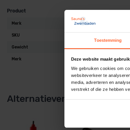
Product
Merk
Sugar Valley
SKU
SW-TA154-c
Toestemming
Gewicht
0,5 kg
Merk
Sugar Valley
Deze website maakt gebruik
We gebruiken cookies om cont
websiteverkeer te analyseren
media, adverteren en analys
verstrekt of die ze hebben v
Alternatieven