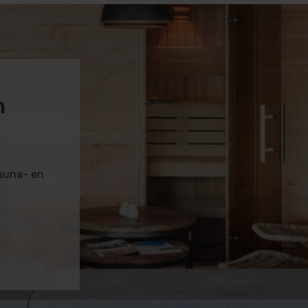
m
sauna- en