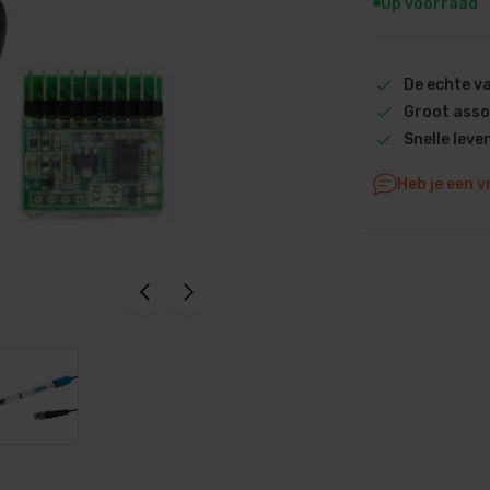
Op voorraad
Dolphin M5 Bio onderdelen
Dolphin M500 onderdelen
De echte 
Dolphin M600 onderdelen
Groot asso
Dolphin M700 onderdelen
Snelle leve
Dolphin Poolstyle E10 onderdel
Dolphin S100 onderdelen
Heb je een v
Dolphin S200 onderdelen
Dolphin S300i Bio onderdelen
Dolphin S300i onderdelen
Zenit 10 onderdelen
Zenit 20 onderdelen
Zenit 30 Pro onderdelen
Zenit 60 onderdelen