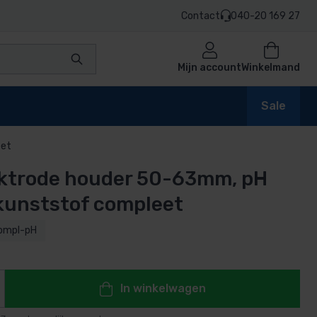
Contact
040-20 169 27
Mijn account
Winkelmand
Sale
eet
ktrode houder 50-63mm, pH
en
kunststof compleet
ompl-pH
n
In winkelwagen