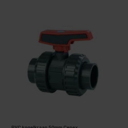
PVC kogelkraan 50mm Cepex