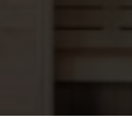
Pompkoppeling O-Ring 50mm x 1½"
6,25