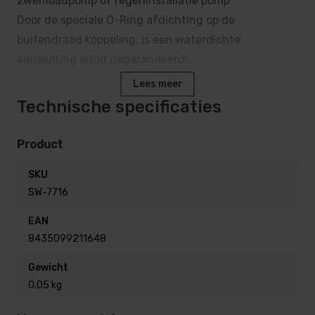
zwembadpomp of regeninstallatie pomp
Door de speciale O-Ring afdichting op de
buitendraad koppeling, is een waterdichte
aansluiting altijd gegarandeerd!
Lees meer
Deze pomp koppeling kan ook zelfstandig uit elkaar
Technische specificaties
worden gedraaid, dus het lijm gedeelte en de draad
met O-ring blijven op zijn plaats.
Product
SKU
1 x lijmverbinding
50mm
SW-7716
1 x buitendraad
1½"
EAN
3 delig
8435099211648
Materiaal is PVC-U
Druk: 10 bar
Gewicht
0,05 kg