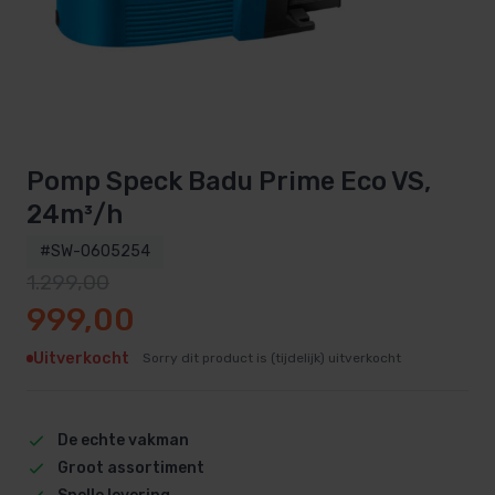
Pomp Speck Badu Prime Eco VS,
24m³/h
#SW-0605254
1.299,00
Oorspronkelijke prijs was: 1.299,00.
Huidige prijs is: 999,00.
999,00
Uitverkocht
Sorry dit product is (tijdelijk) uitverkocht
De echte vakman
Groot assortiment