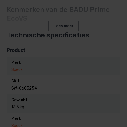
Kenmerken van de BADU Prime
EcoVS
Lees meer
Circulatie van zwembadwater door een
Technische specificaties
filtersysteem. De pomp kan maximaal 3 meter boven
of onder het waterniveau worden geïnstalleerd.
Product
Merk
Dit is de voorloper van de huidige Speck Badu Prime
Speck
Neo VS
SKU
SW-0605254
Gewicht
13,5 kg
Merk
Speck