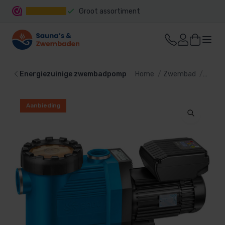
Groot assortiment
Snelle levering
Energiezuinige zwembadpomp
Home
Zwembad
Zwemb
Aanbieding