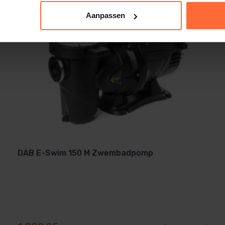
iening
Aanpassen
e snelheden of standen in. Denk aan:
ers
DAB E-Swim 150 M Zwembadpomp
eeld via je zwembadbesturingskast. Zo hou