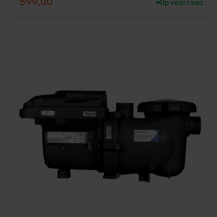
599,00
Op voorraad
Eenvoudige installatie en aansluiti
De Aquaforte eco ivs 75 is eenvoudig te installeren en
Je plaatst hem boven het waterniveau en sluit hem aan
aansluiting: 63 mm
plaatsing: boven waterniveau
bediening: via display of extern systeem
Na het aansluiten stel je alles eenvoudig in via het sch
perfect werkende en stille zwembadinstallatie.