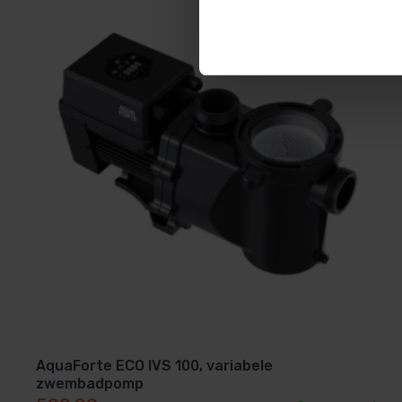
Vier programma’s en makkelijke bed
Via het overzichtelijke display stel je vier verschillend
normale filtratie
extra circulatie bv bij warme dagen of veel zwemm
rustige nachtmodus
krachtig spoelen (backwashen) van je filter
Ook kun je de pomp volledig extern aansturen, bijvoorb
AquaForte ECO IVS 100, variabele
je alles onder controle, zelfs op afstand.
zwembadpomp