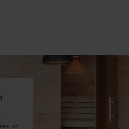
o ivs 75?
en energiezuinigheid in huis.
ij ook ideaal voor woonomgevingen.
m
sauna- en