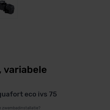
 variabele
quafort eco ivs 75
je zwembadinstallatie?