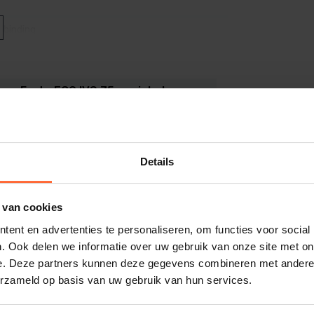
rbinding
aal 35 gram per liter
quaForte ECO IVS 75, variabele
wembadpomp grafiek
DF (318 KB)
ele snelheid
 cm
Details
 eco ivs 75 automatisch zijn vermogen aan
049
 van cookies
ent en advertenties te personaliseren, om functies voor social
ere levensduur van je pomp.
. Ook delen we informatie over uw gebruik van onze site met on
itting en beschermt je installatie.
 cm
e. Deze partners kunnen deze gegevens combineren met andere i
erzameld op basis van uw gebruik van hun services.