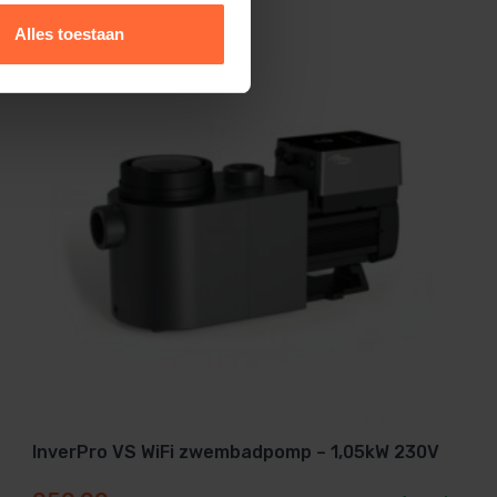
Alles toestaan
InverPro VS WiFi zwembadpomp – 1,05kW 230V