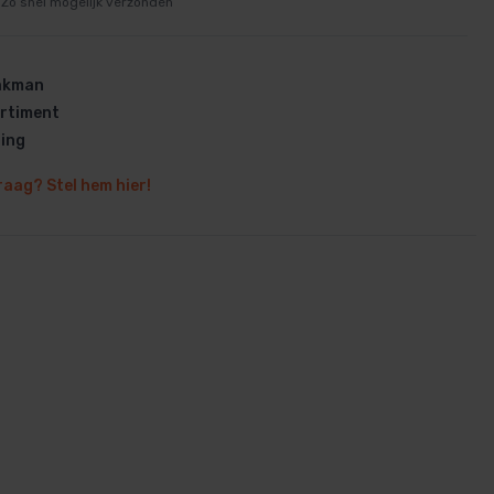
Zo snel mogelijk verzonden
vakman
rtiment
ring
en
raag? Stel hem hier!