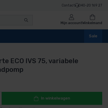
Contact
040-20 169 27
Mijn account
Winkelmand
Sale
te ECO IVS 75, variabele
en
adpomp
n
In winkelwagen