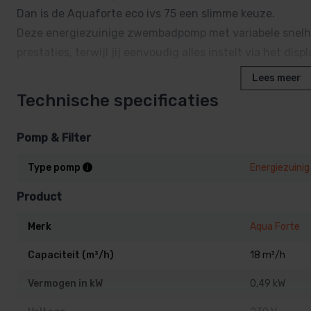
Dan is de Aquaforte eco ivs 75 een slimme keuze.
Deze energiezuinige zwembadpomp met variabele snelhei
prestaties, terwijl jij eenvoudig alles instelt via het di
Lees meer
Geschikt voor zwembaden tot 40 m
Technische specificaties
De Aquaforte eco ivs 75 levert een capaciteit van 18 m³
Pomp & Filter
zwembaden tot zo’n 40 m³. De pomp draait fluisterstil, 
Type pomp
Energiezuinig
met vier instelbare programma’s. Zo stel je bijvoorbeel
nachtstand in.
Product
Merk
Aqua Forte
capaciteit: max 18 m³ per uur
Capaciteit (m³/h)
18 m³/h
geschikt voor zwembaden tot ca 40 m³
Vermogen in kW
0,49 kW