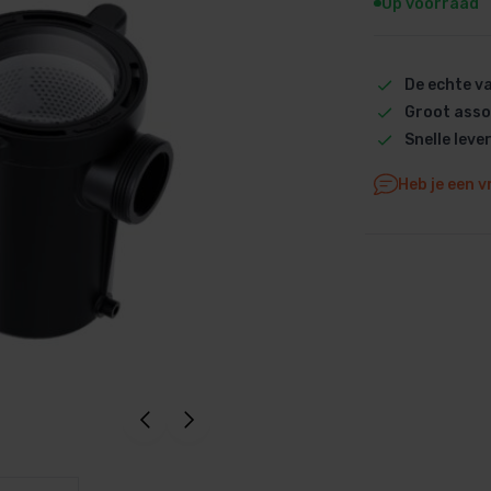
Op voorraad
Dolphin M5 Bio onderdelen
Dolphin M500 onderdelen
De echte 
Dolphin M600 onderdelen
Groot asso
Dolphin M700 onderdelen
Snelle leve
Dolphin Poolstyle E10 onderdel
Dolphin S100 onderdelen
Heb je een v
Dolphin S200 onderdelen
Dolphin S300i Bio onderdelen
Dolphin S300i onderdelen
Zenit 10 onderdelen
Zenit 20 onderdelen
Zenit 30 Pro onderdelen
Zenit 60 onderdelen