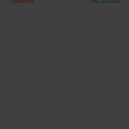
1.889,95
Op voorraad
ng
 past op de meeste standaard systemen.
 via de meegeleverde 50 mm koppeling.
erm en kun je direct genieten van een