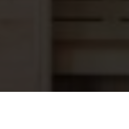
Communicatiekabel AquaForte Eco
26,20
IVS pomp