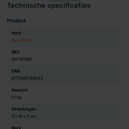
Technische specificaties
Lengte ca 2,5 meter, kan eventueel eenvoudig
Product
verlengd worden.
Merk
Aqua Forte
SKU
SW-RD380
EAN
8717605140643
Gewicht
0,1 kg
Afmetingen
5 × 10 × 3 cm
Merk