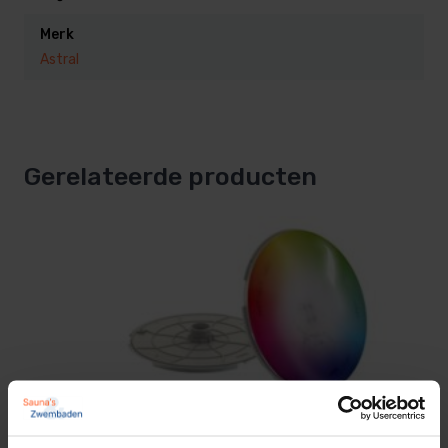
Merk
Astral
Gerelateerde producten
Adagio Pro PLP 170mm RGB led lamp