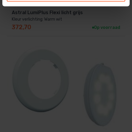
Astral LumiPlus Flexi licht grijs
Kleur verlichting: Warm wit
372,70
Op voorraad