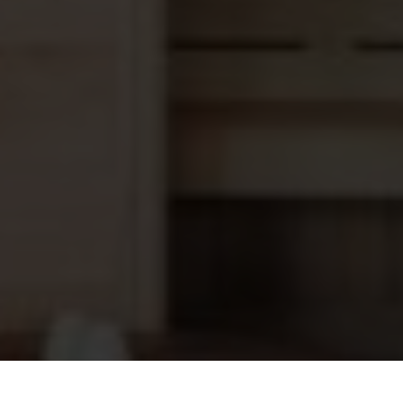
Onderwaterlamp O-Ring (Astral)
27,25