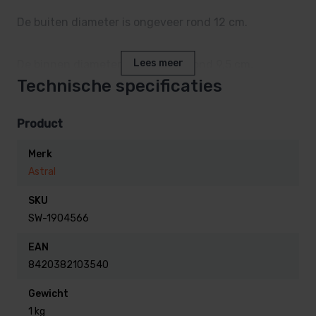
De buiten diameter is ongeveer rond 12 cm.
Lees meer
De binnen diameter is ongeveer rond 9,5 cm.
Technische specificaties
De dikte van de ring is 12mm dik.
Product
ref. 4403010304
Merk
Astral
SKU
SW-1904566
EAN
8420382103540
Gewicht
1 kg