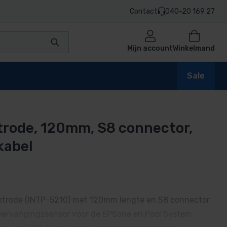
Contact
040-20 169 27
Mijn account
Winkelmand
Sale
trode, 120mm, S8 connector,
en
kabel
n
ktrode (INTP-5210) met 120mm lengte en S8 connector
le vervangingssensor voor de EPSone en Pool System