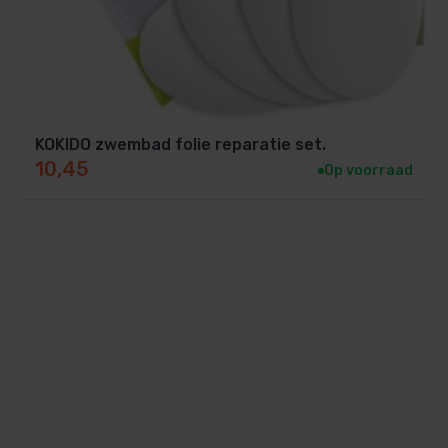
t u de originele S8-kabel van uw bestaande
ieuwe kabel nodig? Neem contact op met
KOKIDO zwembad folie reparatie set.
10,45
Op voorraad
 doseersysteem?