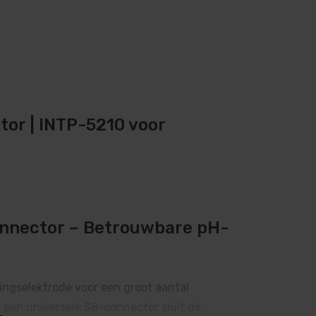
or | INTP-5210 voor
nnector – Betrouwbare pH-
gingselektrode voor een groot aantal
een universele S8-connector sluit de