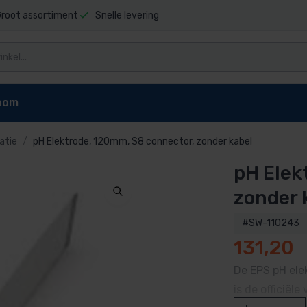
root assortiment
Snelle levering
oom
atie
pH Elektrode, 120mm, S8 connector, zonder kabel
pH Elek
niging
Zwembad stofzuigers
Zwembadrobot onderdel
t sauna
Elektrische stofzuiger
Dolphin E10 onderdelen
zonder 
pen
reiniger
Dolphin E20 onderdelen
#SW-110243
Dolphin Explorer onderdelen
131,20
g zwembad
Dolphin Explorer Plus onderdele
ls
Dolphin F40 onderdelen
De EPS pH ele
 zwembad
Dolphin M200 onderdelen
is de officië
Dolphin M400 onderdelen