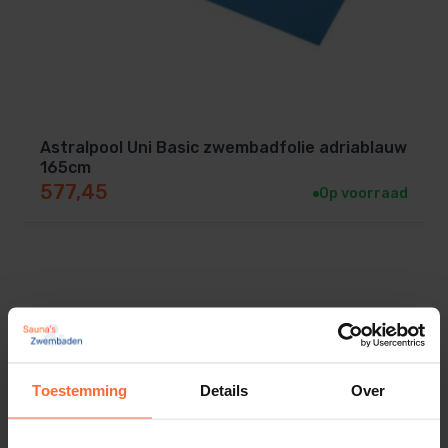
Astralpool Uni Basic zwembadfolie adriablauw
165cm
577,45
Op voorraad
Toestemming
Details
Over