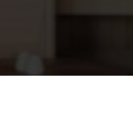
Opbouwset Moonlight Vision LED
36,70
+sierflens ABS wit