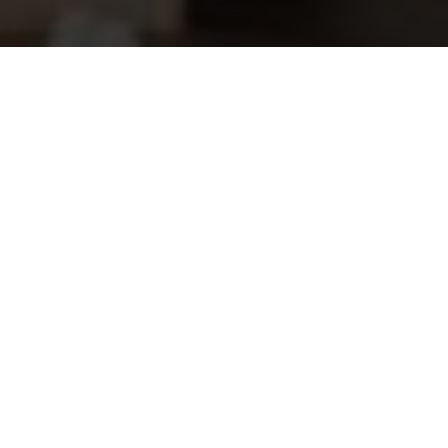
Astralpool Uni Basic zwembadfolie
577,45
wit 165cm