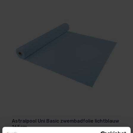
Wil je een folie op maat gemaakt, vraag dan naar de
vele mogelijkheden, Wij bieden een uitstekende
begeleidingen en service.
Astralpool Uni Basic zwembadfolie lichtblauw
165cm