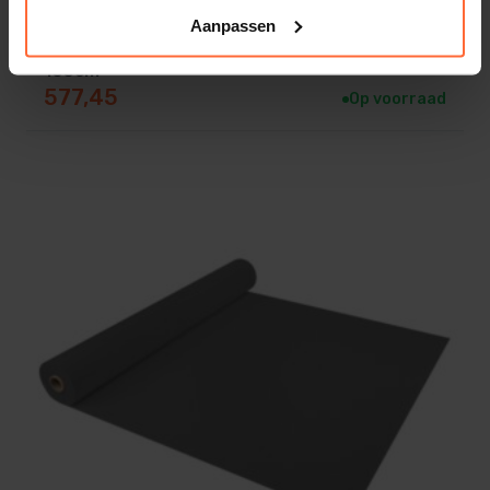
Aanpassen
Astralpool Uni Basic zwembadfolie lichtgrijs
165cm
577,45
Op voorraad