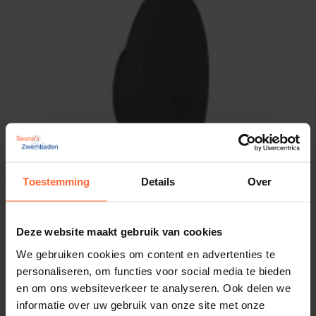
waterdichte aansluiting tussen inspuiter en
zwembadwand.
Deze Astral inspuiter wordt vaak gebruikt in
betonnen en of betegelde zwembaden.
Kortom, deze inspuiter combineert duurzaamheid,
gebruiksgemak en functionaliteit in één
betrouwbaar product voor elk type
zwembadinstallatie.
Toestemming
Details
Over
Deze website maakt gebruik van cookies
Astral inspuiter, 1½” met rooster Antraciet
We gebruiken cookies om content en advertenties te
20,95
Op voorraad
personaliseren, om functies voor social media te bieden
en om ons websiteverkeer te analyseren. Ook delen we
informatie over uw gebruik van onze site met onze