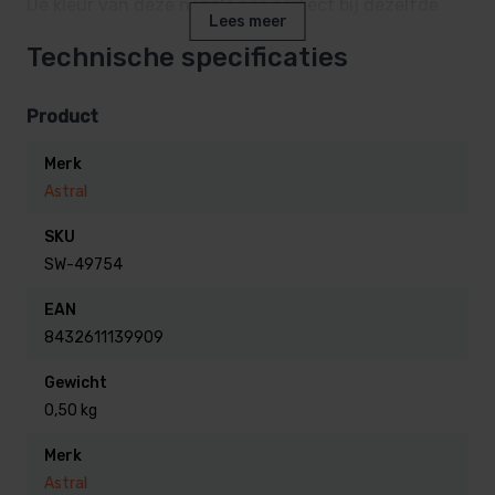
De kleur van deze nozzle pas perfect bij dezelfde
Lees meer
kleur folie, zowel van Elbe als van Alkorplan.
Technische specificaties
Product
Merk
Astral
SKU
SW-49754
EAN
8432611139909
Gewicht
0,50 kg
Merk
Astral