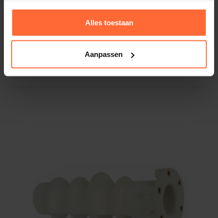
Alles toestaan
Aanpassen
Astral inspuiter, 1½” met rooster licht grijs
20,95
Op voorraad