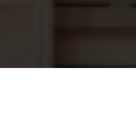
Astral inspuiter, 1½" met rooster wit
20,95