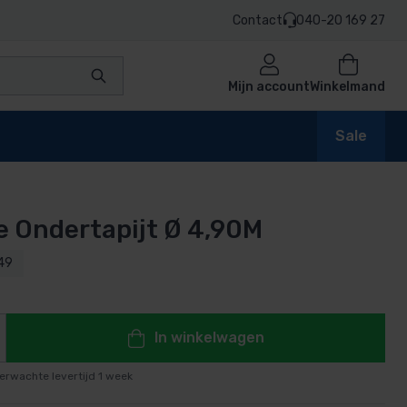
Contact
040-20 169 27
Mijn account
Winkelmand
Sale
ne Ondertapijt Ø 4,90M
en
49
n
In winkelwagen
erwachte levertijd 1 week