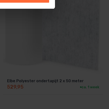
Elbe Polyester ondertapijt 2 x 50 meter
529,95
ca. 1 week