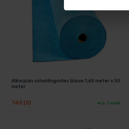
Knip eventueel bij voor een perfecte pasvorm
Plaats vervolgens de zwembadfolie of het frameba
Tip:
Gebruik het ondertapijt in combinatie met een extra
extra laag, zeker bij harde ondergronden zoals beton of 
Alkorplan scheidingsvlies blauw 1,65 meter x 50
meter
749,00
ca. 1 week