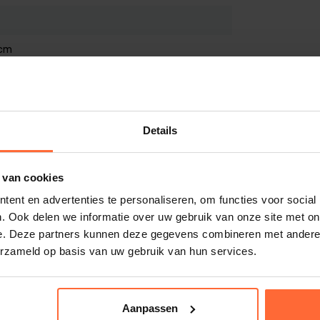
et zwemmen
 cm
e koude ondergrond
lvloer of vlonder te leggen
Details
 van cookies
ent en advertenties te personaliseren, om functies voor social
. Ook delen we informatie over uw gebruik van onze site met on
e. Deze partners kunnen deze gegevens combineren met andere i
erzameld op basis van uw gebruik van hun services.
n scherpe delen is
 komt
Aanpassen