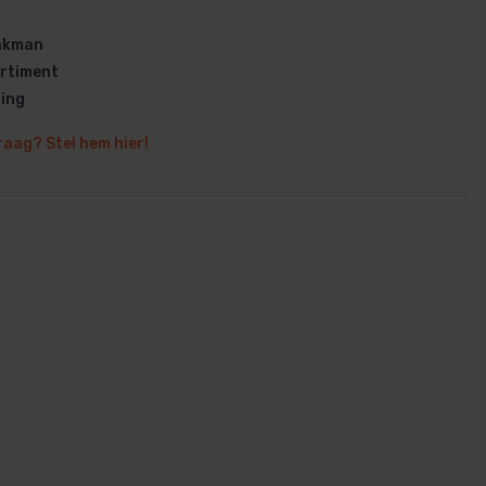
vakman
rtiment
ring
raag? Stel hem hier!
en