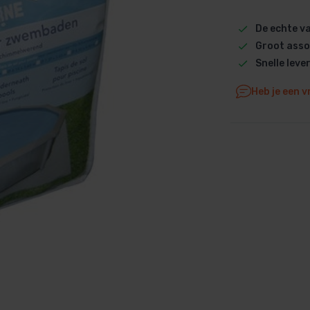
Dolphin M5 Bio onderdelen
De echte 
Dolphin M500 onderdelen
Groot asso
Dolphin M600 onderdelen
Snelle leve
Dolphin M700 onderdelen
Heb je een v
Dolphin Poolstyle E10 onderdel
Dolphin S100 onderdelen
Dolphin S200 onderdelen
Dolphin S300i Bio onderdelen
Dolphin S300i onderdelen
Zenit 10 onderdelen
Zenit 20 onderdelen
Zenit 30 Pro onderdelen
Zenit 60 onderdelen