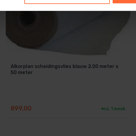
d erop
 bescherming, zoals een grondzeil als
tegels.
Alkorplan scheidingsvlies blauw 2.00 meter x
50 meter
899,00
ca. 1 week