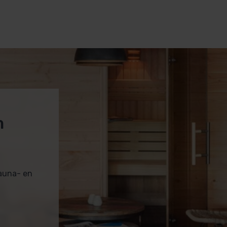
m
sauna- en