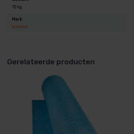
10 kg
Geschikt voor onder andere:
Merk
Interline
Interline Diana
Interline Century
Gerelateerde producten
Interline Sunlake
Andere ovale zwembadmerken met vergelijkbare
afmetingen
Voordelen van dit ondertapijt
Bescherming tegen beschadiging:
voorkomt