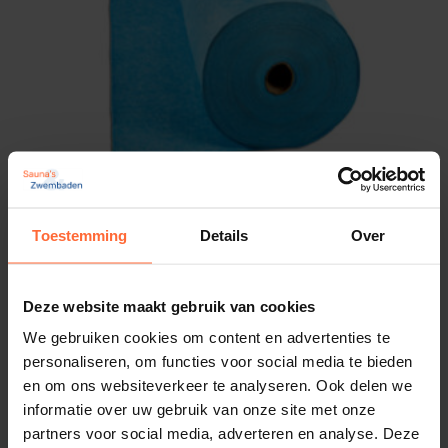
scheuren of slijtage van de liner
Comfortabeler gevoel:
zachtere bodem tijdens
het zwemmen
Isolerende werking:
beperkt warmteverlies naar
de koude ondergrond
Alkorplan scheidingsvlies blauw 1,65 meter x
Toestemming
Details
Over
50 meter
Eenvoudig te plaatsen:
direct op gras, beton,
749,00
ca. 1 week
tegelvloer of vlonder te leggen
Deze website maakt gebruik van cookies
We gebruiken cookies om content en advertenties te
Op maat te knippen:
voor een strakke
personaliseren, om functies voor social media te bieden
afwerking
en om ons websiteverkeer te analyseren. Ook delen we
informatie over uw gebruik van onze site met onze
partners voor social media, adverteren en analyse. Deze