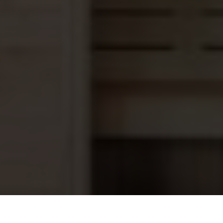
Interline Ondertapijt Ovaal 12,50 X
198,40
6,40 M