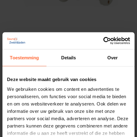
Compatibiliteit
: Speciaal ontworpen voor prefab
baden, waardoor je zeker weet dat het perfect
past.
Specificaties
Kleur
: Antraciet
Astralpool Combi wanddoorvoer 250mm 1½” x
Toestemming
Details
Over
Materiaal
: Hoogwaardige kunststof
50mm
36,95
Compatibiliteit
: Geschikt voor prefab baden
Op voorraad
Montage
: Bevestiging met borgmoer
Deze website maakt gebruik van cookies
Hoe installeer je de inspuiter?
We gebruiken cookies om content en advertenties te
personaliseren, om functies voor social media te bieden
en om ons websiteverkeer te analyseren. Ook delen we
Het installeren van de inspuiter met borgmoer is
informatie over uw gebruik van onze site met onze
eenvoudig en snel te doen:
partners voor social media, adverteren en analyse. Deze
partners kunnen deze gegevens combineren met andere
Zorg dat het zwembad leeg is op de plek waar je
informatie die u aan ze heeft verstrekt of die ze hebben