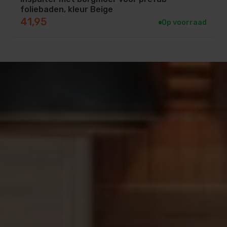
Bestel vandaag nog jouw inspuiter met borgmoer en
foliebaden, kleur Beige
41,95
Op voorraad
zorg voor een perfecte watercirculatie in jouw
zwembad!