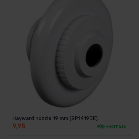
seizoen om ophoping van vuil te voorkomen.
Gebruik geschikte zwembadchemicaliën om
corrosie en verkleuring te minimaliseren.
Veel gestelde vragen
Is deze inspuiter geschikt voor alle soorten
zwembaden?
Nee, deze inspuiter is specifiek ontworpen voor
prefab baden. Controleer altijd de specificaties van
jouw zwembad voordat je een inspuiter aanschaft.
Kan ik de inspuiter zelf installeren?
Ja, dankzij het eenvoudige ontwerp en de borgmoer
Hayward nozzle 19 mm (SP1419DE)
kun je de inspuiter gemakkelijk zelf installeren.
9,95
Op voorraad
Wat is de levertijd van dit product?