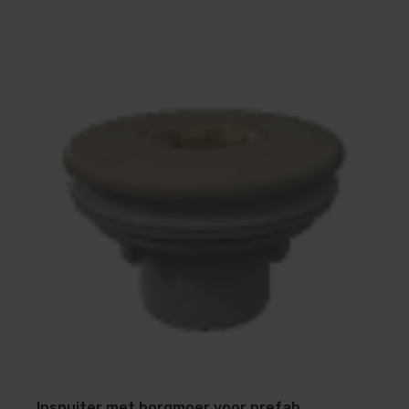
Bij bestelling via
saunasenzwembaden.nl
wordt het
product doorgaans binnen 1-3 werkdagen geleverd.
Waarom bestellen bij Sauna’s en
Zwembaden?
Bij Sauna’s en Zwembaden ben je verzekerd van
topkwaliteit zwembadaccessoires. Wij bieden:
Uitgebreid assortiment
: Alles wat je nodig hebt
voor jouw zwembad.
Snelle levering
: Snel en betrouwbaar bij jou
thuis bezorgd.
Klantenservice
: Deskundige hulp en advies voor
al jouw vragen.
Inspuiter met borgmoer voor prefab