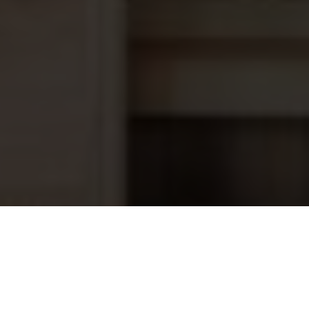
Inspuiter met borgmoer voor prefab
20,95
baden, kleur Antraciet