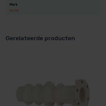
ontworpen voor prefab baden en is uitgevoerd in een
Merk
mooie antraciet kleur die perfect past bij de meeste
Astral
zwembaden.
Voordelen van deze inspuiter
Gerelateerde producten
Duurzaam materiaal
: De inspuiter is gemaakt
van hoogwaardige kunststof, bestand tegen
chloor en andere chemicaliën.
Eenvoudige installatie
: Dankzij de borgmoer
kun je de inspuiter eenvoudig en stevig
bevestigen.
Verbeterde watercirculatie
: Zorgt voor een
optimale verdeling van gefilterd water.
Neutrale uitstraling
: De grijze kleur blendt mooi
in met verschillende zwembadontwerpen.