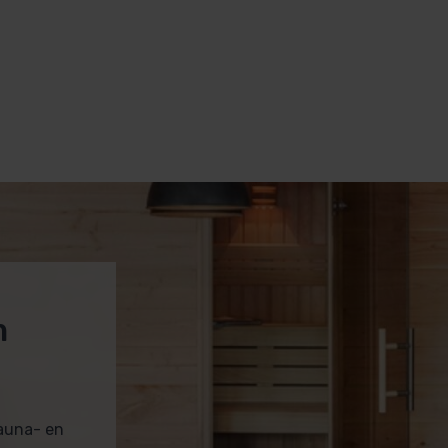
m
sauna- en