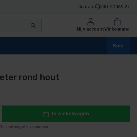
Contact
040-20 169 27
Mijn account
Winkelmand
Sale
ter rond hout
en
n
In winkelwagen
Zo snel mogelijk verzonden