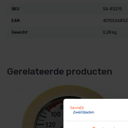
SKU
SA-83215
EAN
4010526832
Gewicht
0,28 kg
Gerelateerde producten