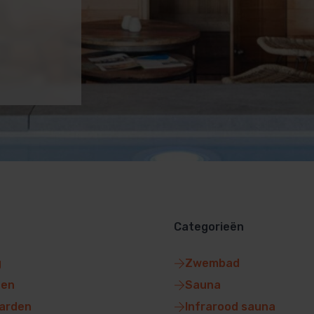
Categorieën
g
Zwembad
gen
Sauna
arden
Infrarood sauna