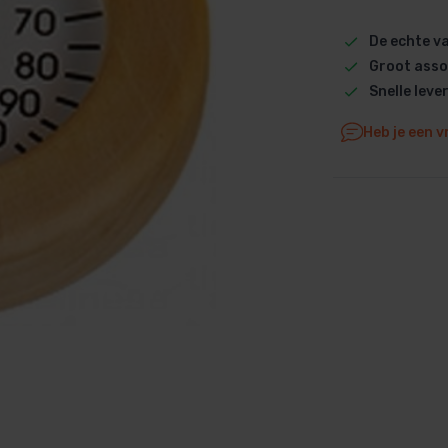
Dolphin M5 Bio onderdelen
De echte 
Dolphin M500 onderdelen
Groot asso
Dolphin M600 onderdelen
Snelle leve
Dolphin M700 onderdelen
Heb je een v
Dolphin Poolstyle E10 onderdel
Dolphin S100 onderdelen
Dolphin S200 onderdelen
Dolphin S300i Bio onderdelen
Dolphin S300i onderdelen
Zenit 10 onderdelen
Zenit 20 onderdelen
Zenit 30 Pro onderdelen
Zenit 60 onderdelen