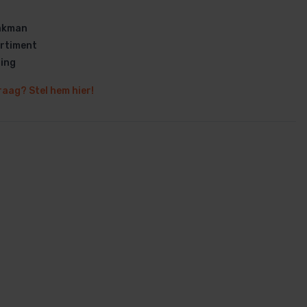
vakman
rtiment
ring
raag? Stel hem hier!
en