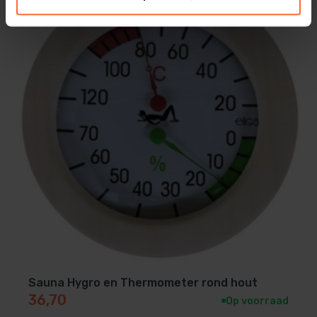
Sauna Hygro en Thermometer rond hout
36,70
Op voorraad