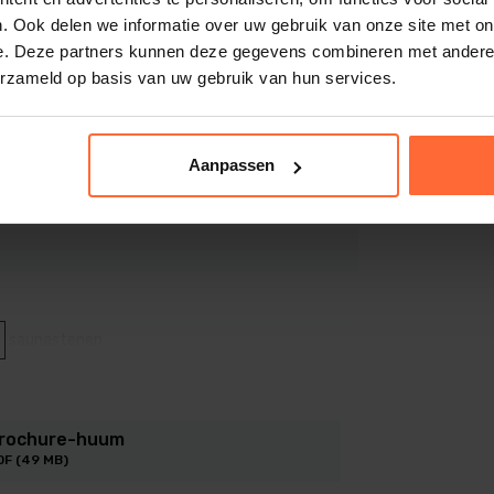
. Ook delen we informatie over uw gebruik van onze site met on
e. Deze partners kunnen deze gegevens combineren met andere i
erzameld op basis van uw gebruik van hun services.
 blijft in uw sauna, niet in de schoorsteen.
ow
mte na het doven van het vuur.
te saunakachel
Aanpassen
itse milieunorm
BImSchV Stufe 2
en de
l
uctie die zowel functioneel als esthetisch
de saunastenen
ing is een minimale veiligheidsafstand van
6 mm Hoogte: 884 mm Diepte: 586 mm
rochure-huum
DF (49 MB)