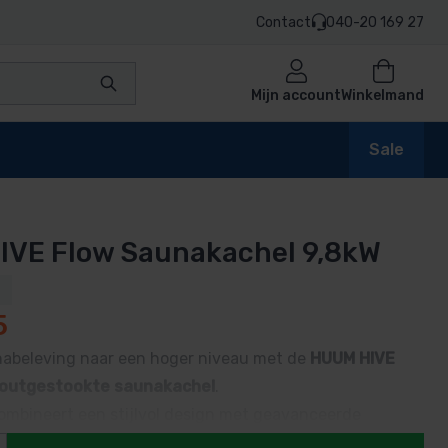
Contact
040-20 169 27
Mijn account
Winkelmand
Sale
IVE Flow Saunakachel 9,8kW
en
1
5
abeleving naar een hoger niveau met de
HUUM HIVE
n
houtgestookte saunakachel
.
ombineert een stijlvol design met geavanceerde
oor een efficiënte en duurzame warmteopbrengst.