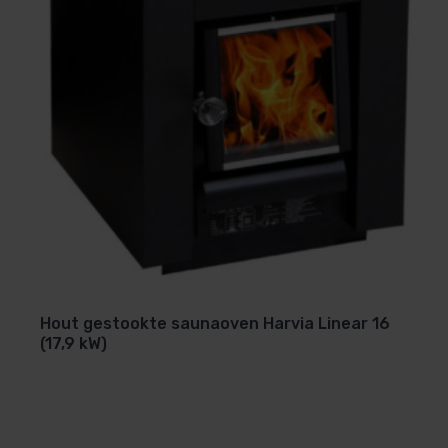
Zijkant
: 150 mm
Achterkant
: 150 mm
Voorkant
: 500 mm
Tot plafond
: 1000 mm
Voor meer specifieke installatie-instructies raadpleeg 
Hout gestookte saunaoven Harvia Linear 16
(17,9 kW)