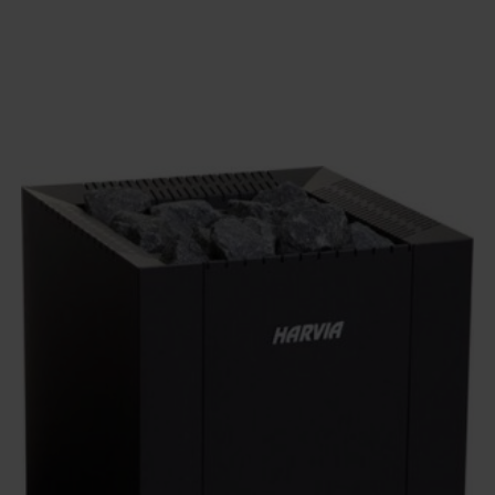
out gestookt
283
 cm