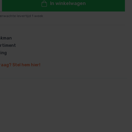
In winkelwagen
k verwarmingssysteem wordt
75% van de warmte
direct
or uw sauna sneller en langer warm blijft – zelfs nadat
erwachte levertijd 1 week
edoofd.
vakman
en
rtiment
ring
raag? Stel hem hier!