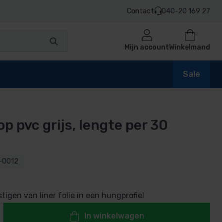
Contact
040-20 169 27
Mijn account
Winkelmand
Sale
p pvc grijs, lengte per 30
en
-0012
n
tigen van liner folie in een hungprofiel
In winkelwagen