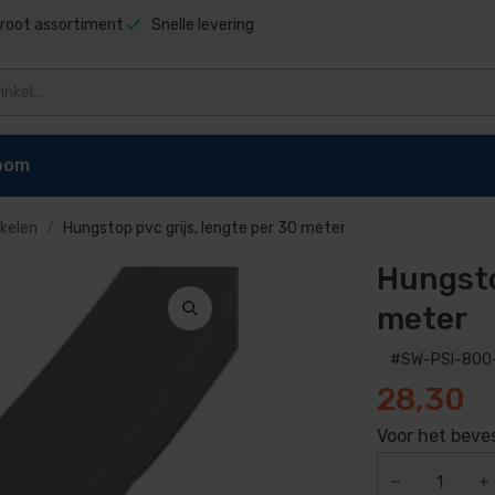
root assortiment
Snelle levering
oom
kelen
Hungstop pvc grijs, lengte per 30 meter
Hungsto
niging
Zwembad stofzuigers
Zwembadrobot onderdel
t sauna
Elektrische stofzuiger
Dolphin E10 onderdelen
meter
pen
reiniger
Dolphin E20 onderdelen
#SW-PSI-800
Dolphin Explorer onderdelen
28,30
g zwembad
Dolphin Explorer Plus onderdele
ls
Dolphin F40 onderdelen
Voor het beves
 zwembad
Dolphin M200 onderdelen
Dolphin M400 onderdelen