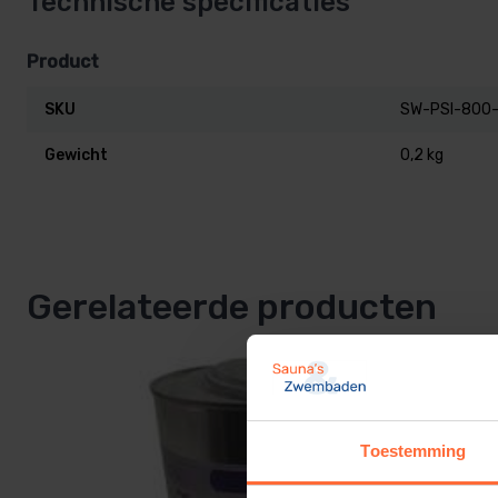
Technische specificaties
Product
SKU
SW-PSI-800
Gewicht
0,2 kg
Gerelateerde producten
Toestemming