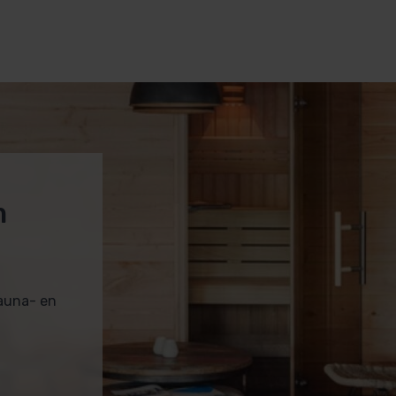
m
sauna- en