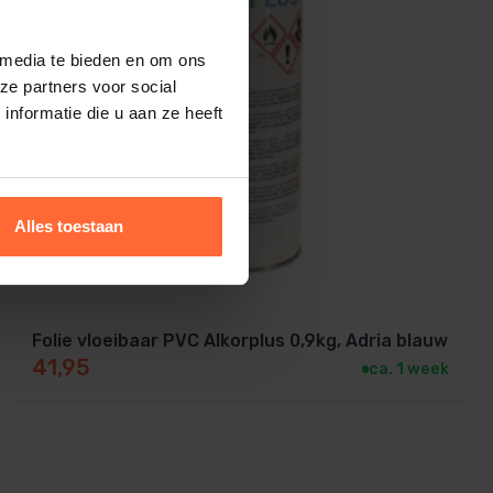
 media te bieden en om ons
ze partners voor social
nformatie die u aan ze heeft
Alles toestaan
Folie vloeibaar PVC Alkorplus 0,9kg, Adria blauw
41,95
ca. 1 week