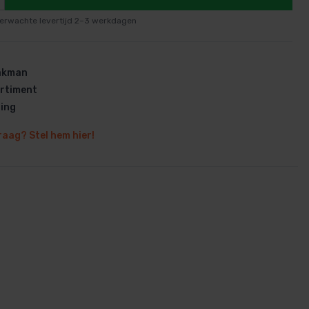
erwachte levertijd 2–3 werkdagen
vakman
rtiment
en
ring
raag? Stel hem hier!