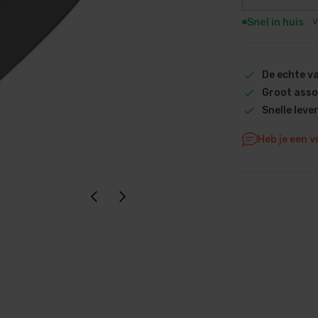
Dolphin M5 Bio onderdelen
Snel in huis
V
Dolphin M500 onderdelen
Dolphin M600 onderdelen
De echte 
Dolphin M700 onderdelen
Groot asso
Dolphin Poolstyle E10 onderdel
Snelle leve
Dolphin S100 onderdelen
Dolphin S200 onderdelen
Heb je een v
Dolphin S300i Bio onderdelen
Dolphin S300i onderdelen
Zenit 10 onderdelen
Zenit 20 onderdelen
Zenit 30 Pro onderdelen
Zenit 60 onderdelen